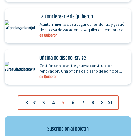
La Conciergerie de Quiberon
Mantenimiento de su segunda residencia y gestión
de su casa de vacaciones. Alquiler de temporada y
en Quiberon
de corta duración. Alquiler de ropa de cama -…
Oficina de diseño Ravizé
Gestión de proyectos, nueva construcción,
renovación. Una oficina de diseño de edificios
en Quiberon
para todos sus proyectos de nueva construcción
y…
first_page
chevron_left
chevron_right
last_page
3
4
5
6
7
8
Suscripción al boletín