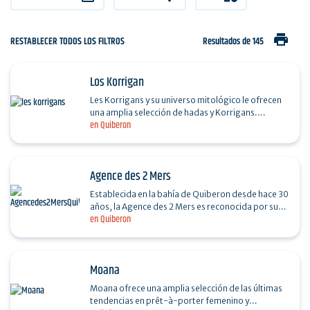
print
RESTABLECER TODOS LOS FILTROS
Resultados de 145
Los Korrigan
Les Korrigans y su universo mitológico le ofrecen
una amplia selección de hadas y Korrigans.
en Quiberon
Horario de apertura de 10.30 h a 12.30 h y de 14.30
h a 19…
Agence des 2 Mers
Establecida en la bahía de Quiberon desde hace 30
años, la Agence des 2 Mers es reconocida por su
en Quiberon
competencia y su conocimiento del mercado…
Moana
Moana ofrece una amplia selección de las últimas
tendencias en prêt-à-porter femenino y