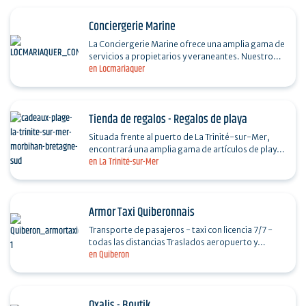
Conciergerie Marine
La Conciergerie Marine ofrece una amplia gama de
servicios a propietarios y veraneantes. Nuestro
en Locmariaquer
objetivo es ahorrar tiempo a nuestros clientes y
darles…
Tienda de regalos - Regalos de playa
Situada frente al puerto de La Trinité-sur-Mer,
encontrará una amplia gama de artículos de playa,
en La Trinité-sur-Mer
recuerdos, bisutería, ropa náutica y aparejos de…
Armor Taxi Quiberonnais
Transporte de pasajeros - taxi con licencia 7/7 -
todas las distancias Traslados aeropuerto y
en Quiberon
estación Se recomienda reservar
Oxalis - Boutik