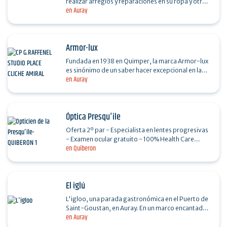
realizar arreglos y reparaciones en su ropa y otros
en Auray
tejidos. Desde un simple dobladillo hasta ajustar
una…
Armor-lux
Fundada en 1938 en Quimper, la marca Armor-lux
es sinónimo de un saber hacer excepcional en la
en Auray
fabricación de géneros de punto y productos de…
Óptica Presqu'île
Oferta 2º par - Especialista en lentes progresivas
- Examen ocular gratuito - 100% Health Care
en Quiberon
Amplia selección de monturas ópticas y de sol
Todas…
El iglú
L'igloo, una parada gastronómica en el Puerto de
Saint-Goustan, en Auray. En un marco encantador
en Auray
de ambiente medieval, l'igloo es una dirección
de…