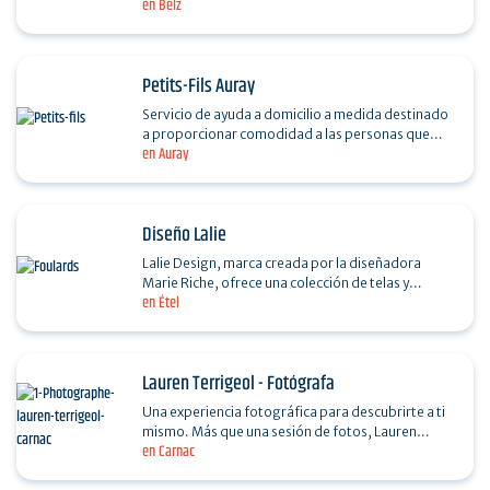
en Belz
accesorios. De la talla 36 a la 54. Novedades cada
15…
Petits-Fils Auray
Servicio de ayuda a domicilio a medida destinado
a proporcionar comodidad a las personas que
en Auray
están perdiendo su independencia, para que
puedan permanecer…
Diseño Lalie
Lalie Design, marca creada por la diseñadora
Marie Riche, ofrece una colección de telas y
en Étel
objetos para la decoración de interiores. Con el
color en el…
Lauren Terrigeol - Fotógrafa
Una experiencia fotográfica para descubrirte a ti
mismo. Más que una sesión de fotos, Lauren
en Carnac
Terrigeol te guía a través de una experiencia
corporal…