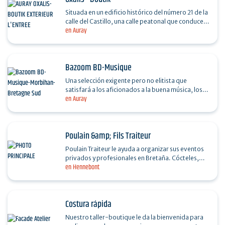
Situada en un edificio histórico del número 21 de la
calle del Castillo, una calle peatonal que conduce a
en Auray
Saint-Goustan desde el centro de Auray,…
Bazoom BD-Musique
Una selección exigente pero no elitista que
satisfará a los aficionados a la buena música, los
en Auray
cómics y los juegos de mesa. En el apartado
musical,…
Poulain &amp; Fils Traiteur
Poulain Traiteur le ayuda a organizar sus eventos
privados y profesionales en Bretaña. Cócteles,
en Hennebont
cenas de gala, bodas, comidas de negocios,…
Costura rápida
Nuestro taller-boutique le da la bienvenida para