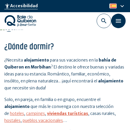
Skip
keyboard_arrow_down
accessibility_new
Accesibilidad
es
to
main
content
¿Dónde dormir?
¿Necesita
alojamiento
para sus vacaciones en la
bahía de
Quiberon en Morbihan
? El destino le ofrece buenas y variadas
ideas para su estancia. Romántico, familiar, económico,
insólito, en plena naturaleza... ¡aquí encontrará el
alojamiento
que necesite sin duda!
Solo, en pareja, en familia o en grupo, encuentre el
alojamiento
que más le convenga con nuestra selección
de
hoteles
,
campings
,
viviendas turísticas
, casas rurales,
hostales
,
pueblos vacacionales
…