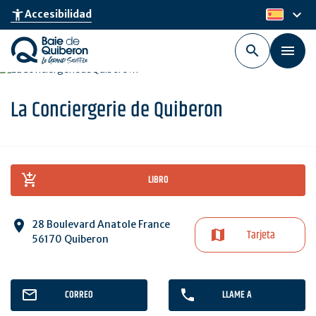
Skip
keyboard_arrow_down
accessibility_new
Accesibilidad
es
to
main
content
La Conciergerie de Quiberon
LIBRO
28 Boulevard Anatole France
Tarjeta
56170 Quiberon
CORREO
LLAME A