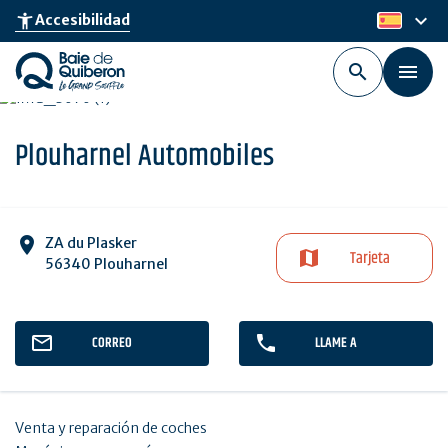
Skip
keyboard_arrow_down
accessibility_new
Accesibilidad
es
to
main
content
Plouharnel Automobiles
ZA du Plasker
Tarjeta
56340 Plouharnel
CORREO
LLAME A
Venta y reparación de coches