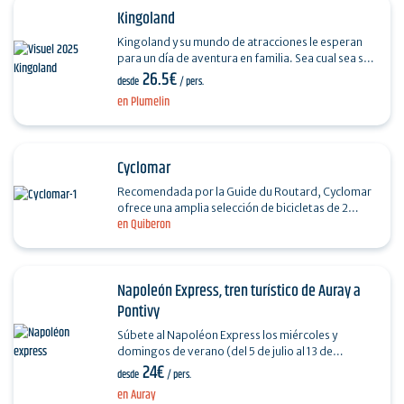
Kingoland
Kingoland y su mundo de atracciones le esperan
para un día de aventura en familia. Sea cual sea su
26.5€
edad, encontrará más de 40 atracciones que le…
desde
/ pers.
en Plumelin
Cyclomar
Recomendada por la Guide du Routard, Cyclomar
ofrece una amplia selección de bicicletas de 2
en Quiberon
ruedas, bicicletas de montaña, VTC, tándems,
bicicletas de…
Napoleón Express, tren turístico de Auray a
Pontivy
Súbete al Napoléon Express los miércoles y
domingos de verano (del 5 de julio al 13 de
24€
septiembre de 2026) para descubrir el valle del
desde
/ pers.
Blavet, entre…
en Auray