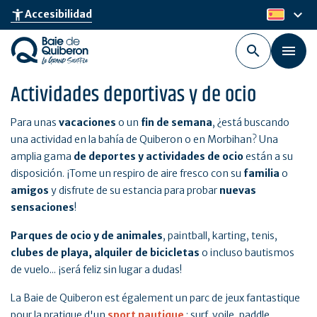
Skip
keyboard_arrow_down
accessibility_new
Accesibilidad
es
to
main
content
Actividades deportivas y de ocio
Para unas
vacaciones
o un
fin de semana
, ¿está buscando
una actividad en la bahía de Quiberon o en Morbihan? Una
amplia gama
de deportes y actividades de ocio
están a su
disposición. ¡Tome un respiro de aire fresco con su
familia
o
amigos
y disfrute de su estancia para probar
nuevas
sensaciones
!
Parques de ocio y de animales
, paintball, karting, tenis,
clubes de playa, alquiler de bicicletas
o incluso bautismos
de vuelo... ¡será feliz sin lugar a dudas!
La Baie de Quiberon est également un parc de jeux fantastique
pour la pratique d'un
sport nautique
: surf, voile, paddle,