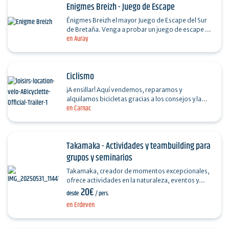
Enigmes Breizh - Juego de Escape
Énigmes Breizh el mayor Juego de Escape del Sur
de Bretaña. Venga a probar un juego de escape a
en Auray
tamaño real accesible a todos, en familia o con…
Ciclismo
¡A ensillar! Aquí vendemos, reparamos y
alquilamos bicicletas gracias a los consejos y la
en Carnac
experiencia de Denis... las grandes clásicas (VAE,
Ville,…
Takamaka - Actividades y teambuilding para
grupos y seminarios
Takamaka, creador de momentos excepcionales,
ofrece actividades en la naturaleza, eventos y
20€
teambuilding para grupos y seminarios de
desde
/ pers.
empresa: retos…
en Erdeven