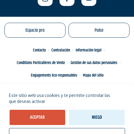
Espacio pro
Pulse
Contacto
Contratación
Información legal
Conditions Particulières de Vente
Gestión de sus datos personales
Engagements éco-responsables
Mapa del sitio
Este sitio web usa cookies y te permite controlar las
que deseas activar
ACEPTAR
NIEGO
Ver resultados en el mapa (
Resultados de 73
)