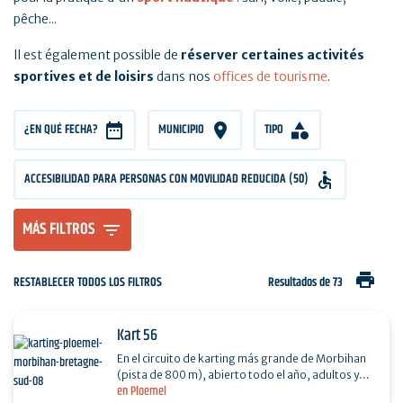
pêche...
Il est également possible de
réserver certaines activités
sportives et de loisirs
dans nos
offices de tourisme
.
¿EN QUÉ FECHA?
MUNICIPIO
TIPO
ACCESIBILIDAD PARA PERSONAS CON MOVILIDAD REDUCIDA (50)
MÁS FILTROS
print
RESTABLECER TODOS LOS FILTROS
Resultados de 73
Kart 56
En el circuito de karting más grande de Morbihan
(pista de 800 m), abierto todo el año, adultos y
en Ploemel
juniors a partir de 7 años desafían al reloj en…