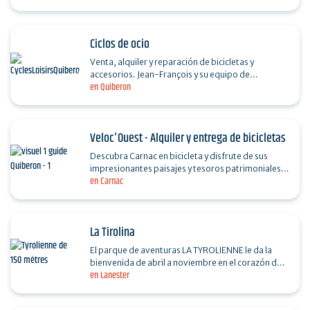
Ciclos de ocio
Venta, alquiler y reparación de bicicletas y
accesorios. Jean-François y su equipo de
en Quiberon
profesionales le reciben todo el año en el centro
de la ciudad y…
Veloc'Ouest - Alquiler y entrega de bicicletas
Descubra Carnac en bicicleta y disfrute de sus
impresionantes paisajes y tesoros patrimoniales.
en Carnac
Ofrecemos alquiler de bicicletas de montaña,
bicicletas…
La Tirolina
El parque de aventuras LA TYROLIENNE le da la
bienvenida de abril a noviembre en el corazón de
en Lanester
un hermoso bosque de 4 hectáreas a las afueras
de…