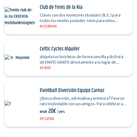
Club de Tenis de la Ría
Clases con dos monitores titulados (B.E.) para
todos los niveles y edades: tenis para niños
en Erdeven
pequeños, escuela de tenis, competición… Cursos
durante…
Celtic Cycles Alquiler
¡Alquila tus bicicletas de forma sencilla y disfruta
de ENVÍO GRATIS directamente a tu lugar de
en Belz
estancia en la Bahía de Quiberon! (Belz, Étel,…
Paintball Diversión Equipo Carnac
¿Busca diversión, adrenalina y aventura? Pase un
rato inolvidable con sus amigos. Para celebrar un
20€
acontecimiento importante de su vida de forma…
desde
/ pers.
en Carnac