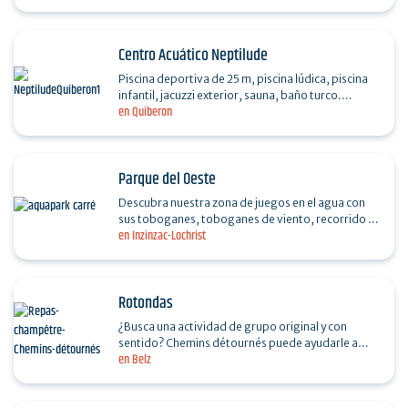
Centro Acuático Neptilude
Piscina deportiva de 25 m, piscina lúdica, piscina
infantil, jacuzzi exterior, sauna, baño turco.
en Quiberon
Animación nocturna los martes y viernes de 19.30
a…
Parque del Oeste
Descubra nuestra zona de juegos en el agua con
sus toboganes, toboganes de viento, recorrido y
en Inzinzac-Lochrist
rocódromo... ¡Diversión garantizada para
grandes y…
Rotondas
¿Busca una actividad de grupo original y con
sentido? Chemins détournés puede ayudarle a
en Belz
sumergirse en la región de Morbihan, ofreciéndole
una…