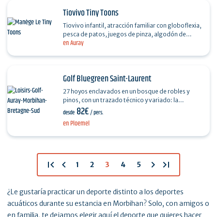
Tiovivo Tiny Toons
Tiovivo infantil, atracción familiar con globoflexia,
pesca de patos, juegos de pinza, algodón de
en Auray
azúcar, regaliz americano. Diversión en familia de
1…
Golf Bluegreen Saint-Laurent
27 hoyos enclavados en un bosque de robles y
pinos, con un trazado técnico y variado: la
82€
reputación del campo de golf de Saint-Laurent
desde
/ pers.
está bien…
en Ploemel
first_page
chevron_left
chevron_right
last_page
1
2
3
4
5
¿Le gustaría practicar un deporte distinto a los deportes
acuáticos durante su estancia en Morbihan? Solo, con amigos o
en familia, te dejamos elegir aquí el deporte que quieres hacer