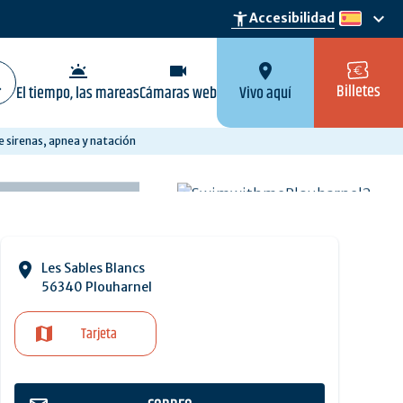
keyboard_arrow_down
accessibility_new
Accesibilidad
es
wb_twilight
videocam
location_on
Billetes
El tiempo, las mareas
Cámaras web
Vivo aquí
 sirenas, apnea y natación
Les Sables Blancs
56340 Plouharnel
Tarjeta