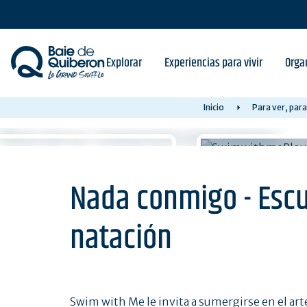
Skip
to
main
content
Explorar
Experiencias para vivir
Orga
Inicio
Para ver, para
Nada conmigo - Escu
natación
Swim with Me le invita a sumergirse en el art