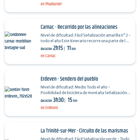
en Plouharnel
Carnac - Recorrido por las alineaciones
Nivel de dificultad: Fácil Señalización amarilla n° 2 -
todo el año Este itinerario recorre una parte de los
2h15
11
Alineamientos de Carnac, uno de los…
duración
km
en Carnac
Erdeven - Sendero del pueblo
Nivel de dificultad: Medio Todo el año -
Posibilidad de bicicleta de montaña Señalización
3h30
15
amarilla El paisaje al oeste de Erdeven posee un
duración
km
rico…
en Erdeven
La Trinité-sur-Mer - Circuito de las marismas
Nivel de dificultad: Fácil Señalización verde - Todo