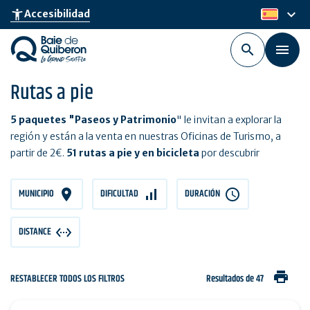
Skip
keyboard_arrow_down
accessibility_new
Accesibilidad
es
to
main
content
Rutas a pie
5 paquetes "Paseos y Patrimonio
" le invitan a explorar la
región y están a la venta en nuestras Oficinas de Turismo, a
partir de 2€.
51 rutas a pie y en bicicleta
por descubrir
MUNICIPIO
DIFICULTAD
DURACIÓN
DISTANCE
print
RESTABLECER TODOS LOS FILTROS
Resultados de 47