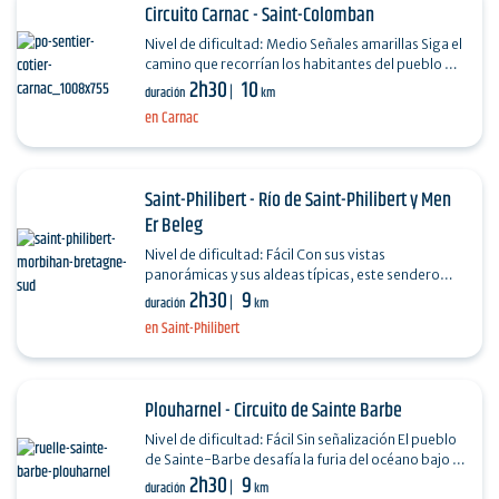
Circuito Carnac - Saint-Colomban
Nivel de dificultad: Medio Señales amarillas Siga el
camino que recorrían los habitantes del pueblo de
2h30
10
Saint-Colomban para llegar al pueblo a…
duración
km
en Carnac
Saint-Philibert - Río de Saint-Philibert y Men
Er Beleg
Nivel de dificultad: Fácil Con sus vistas
panorámicas y sus aldeas típicas, este sendero
2h30
9
sigue el río desde Saint-Philibert hasta la punta de
duración
km
Men Er…
en Saint-Philibert
Plouharnel - Circuito de Sainte Barbe
Nivel de dificultad: Fácil Sin señalización El pueblo
de Sainte-Barbe desafía la furia del océano bajo la
2h30
9
protección de su capilla. La fachada de…
duración
km