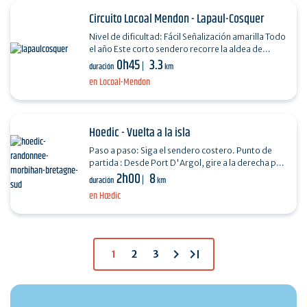
Circuito Locoal Mendon - Lapaul-Cosquer
Nivel de dificultad: Fácil Señalización amarilla Todo
el año Este corto sendero recorre la aldea de
0h45
3.3
Lapaul y bordea el arroyo Etang du Crannic. La…
duración
km
en Locoal-Mendon
Hoedic - Vuelta a la isla
Paso a paso: Siga el sendero costero. Punto de
partida : Desde Port D'Argol, gire a la derecha por
2h00
8
el sendero costero situado detrás de la terminal
duración
km
del…
en Hœdic
chevron_right
last_page
1
2
3