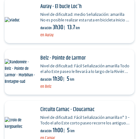
Auray - El bucle Loc'h
Nivel de dificultad: medio Señalización: amarilla
No es posible realizar esta ruta en bicicleta Inicio :
3h30
13.7
Centro Cultural Athéna Paso a paso : Bajar…
duración
km
en Auray
Belz - Pointe de Larmor
Nivel de dificultad: Fácil Señalización amarilla Todo
el año Este paseo le llevará a lo largo de la Rivière
1h30
5
d'Etel, un pintoresco golfo marino. A…
duración
km
en Belz
Circuito Carnac - Cloucarnac
Nivel de dificultad: Fácil Señalización amarilla n° 3 -
Todo el año Este corto paseo recorre los antiguos
1h00
5
pueblos del municipio y su patrimonio…
duración
km
en Carnac