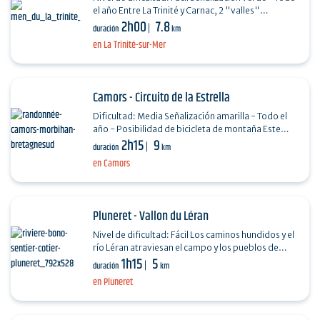
el año Entre La Trinité y Carnac, 2 "valles"
2h00
7.8
paralelos han sido utilizados con fines diversos…
duración
km
en La Trinité-sur-Mer
Camors - Circuito de la Estrella
Dificultad: Media Señalización amarilla - Todo el
año - Posibilidad de bicicleta de montaña Este
2h15
9
paseo recorre el bosque nacional de Camors, el…
duración
km
en Camors
Pluneret - Vallon du Léran
Nivel de dificultad: Fácil Los caminos hundidos y el
río Léran atraviesan el campo y los pueblos de
1h15
5
Mériadec. Saint Mériadec era muy popular en…
duración
km
en Pluneret