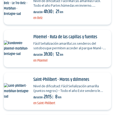
Nivel de dificultad: Fácil Marcas amarillas Fácil.
Todo el año Partes húmedas en invierno.
4h30
21
Temporada de caza de octubre a febrero
duración
km
(señalización)…
en Belz
Ploemel - Ruta de las capillas y fuentes
Fácil Señalización amarilla Los senderos del
sotobosque permiten acceder al parque Mané-
3h30
12
Bogad (lago, área de juegos infantiles, mesas de
duración
km
picnic,…
en Ploemel
Saint-Philibert - Moros y dólmenes
Nivel de dificultad: Fácil Señalización amarilla
(puntos negros) - Todo el año Este sendero le
2h15
8
llevará por los senderos de Saint-Philibert para…
duración
km
en Saint-Philibert