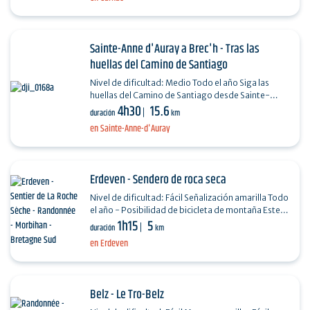
Sainte-Anne d'Auray a Brec'h - Tras las
huellas del Camino de Santiago
Nivel de dificultad: Medio Todo el año Siga las
huellas del Camino de Santiago desde Sainte-
4h30
15.6
Anne d'Auray, enlazando Brec'h por el pueblo de
duración
km
Saint-Dégan…
en Sainte-Anne-d'Auray
Erdeven - Sendero de roca seca
Nivel de dificultad: Fácil Señalización amarilla Todo
el año - Posibilidad de bicicleta de montaña Este
1h15
5
sendero conduce a las playas de Kerouriec…
duración
km
en Erdeven
Belz - Le Tro-Belz