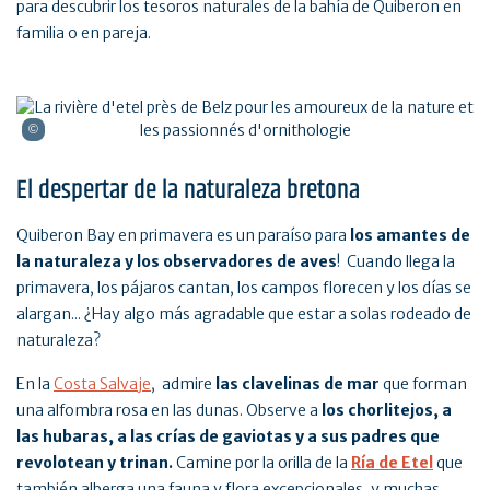
para descubrir los tesoros naturales de la bahía de Quiberon en
familia o en pareja.
El despertar de la naturaleza bretona
Quiberon Bay en primavera es un paraíso para
los amantes de
la naturaleza y los observadores de aves
! Cuando llega la
primavera, los pájaros cantan, los campos florecen y los días se
alargan... ¿Hay algo más agradable que estar a solas rodeado de
naturaleza?
En la
Costa Salvaje
, admire
las clavelinas de mar
que forman
una alfombra rosa en las dunas. Observe a
los chorlitejos, a
las hubaras, a las crías de gaviotas y a sus padres que
revolotean y trinan.
Camine por la orilla de la
Ría de Etel
que
también alberga una fauna y flora excepcionales, y muchas