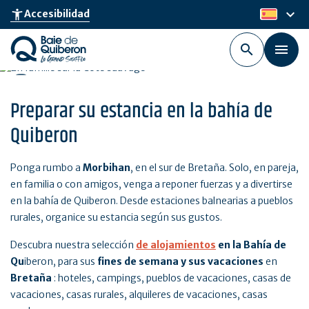
Skip
keyboard_arrow_down
accessibility_new
Accesibilidad
es
to
main
content
Preparar su estancia en la bahía de
Quiberon
Ponga rumbo a
Morbihan
, en el sur de Bretaña. Solo, en pareja,
en familia o con amigos, venga a reponer fuerzas y a divertirse
en la bahía de Quiberon. Desde estaciones balnearias a pueblos
rurales, organice su estancia según sus gustos.
Descubra nuestra selección
de alojamientos
en la
Bahía de
Qu
iberon, para sus
fines de semana y sus vacaciones
en
Bretaña
: hoteles, campings, pueblos de vacaciones, casas de
vacaciones, casas rurales, alquileres de vacaciones, casas