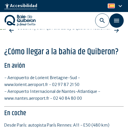
Skip
keyboard_arrow_down
accessibility_new
Accesibilidad
es
to
main
content
¿Cómo llegar a la bahía de Quiberon?
En avión
- Aeropuerto de Lorient Bretagne-Sud -
www.lorient.aeroport.fr - 02 97 87 21 50
- Aeropuerto Internacional de Nantes-Atlantique -
www.nantes.aeroport.fr - 02 40 84 80 00
En coche
Desde París: autopista París Rennes: A11 - E50 (480 km)