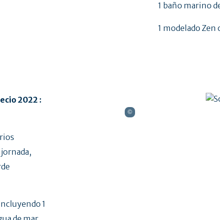
1 baño marino d
1 modelado Zen o
ecio 2022 :
rios
jornada,
rde
 incluyendo 1
agua de mar