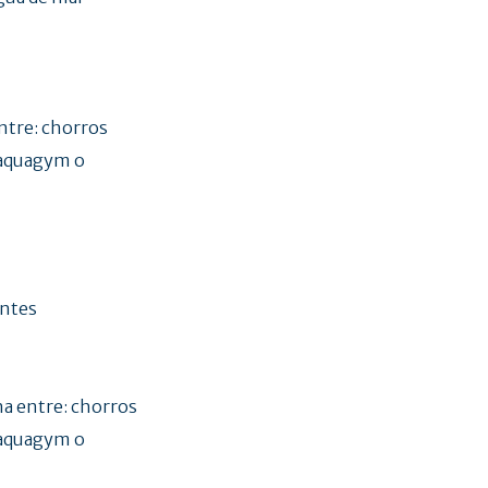
entre: chorros
 aquagym o
antes
ina entre: chorros
 aquagym o