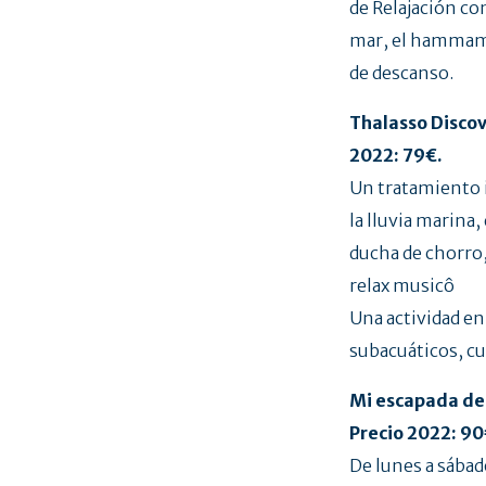
de Relajación con
mar, el hammam, 
de descanso.
Thalasso Discov
2022: 79€.
Un tratamiento i
la lluvia marina,
ducha de chorro,
relax musicô
Una actividad en
subacuáticos, cu
Mi escapada de
Precio 2022: 90
De lunes a sába