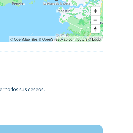
© OpenMapTiles
© OpenStreetMap contributors
© Loopi
cer todos sus deseos.