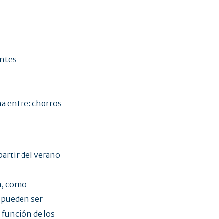
antes
ina entre: chorros
artir del verano
a, como
 pueden ser
 función de los