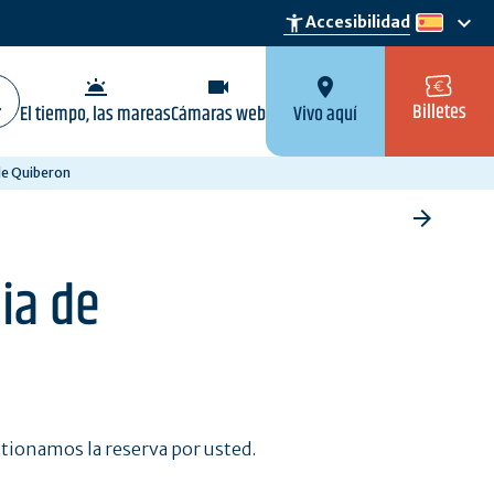
keyboard_arrow_down
accessibility_new
Accesibilidad
es
wb_twilight
videocam
location_on
Billetes
El tiempo, las mareas
Cámaras web
Vivo aquí
 de Quiberon
ia de
estionamos la reserva por usted.