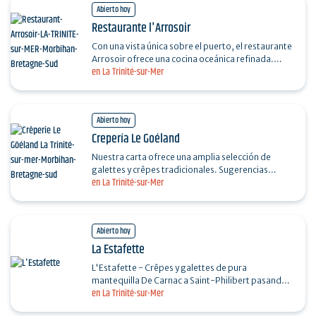
Abierto hoy
Restaurante l'Arrosoir
Con una vista única sobre el puerto, el restaurante
Arrosoir ofrece una cocina oceánica refinada.
en La Trinité-sur-Mer
Pescado, marisco y platos del día en un
ambiente…
Abierto hoy
Crepería Le Goéland
Nuestra carta ofrece una amplia selección de
galettes y crêpes tradicionales. Sugerencias
en La Trinité-sur-Mer
diarias con productos del mercado y mermeladas
caseras. Con…
Abierto hoy
La Estafette
L'Estafette - Crêpes y galettes de pura
mantequilla De Carnac a Saint-Philibert pasando
en La Trinité-sur-Mer
por La Trinité-sur-Mer, recorremos la bahía de
Quiberon con…