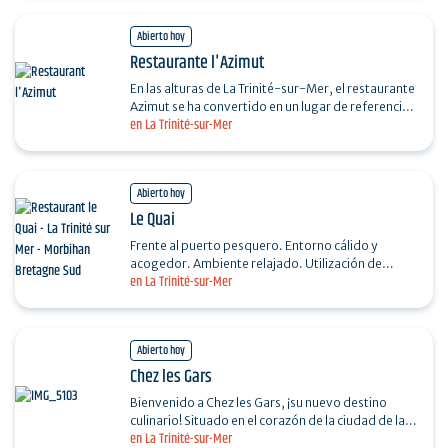
Abierto hoy
Restaurante l'Azimut
En las alturas de La Trinité-sur-Mer, el restaurante
Azimut se ha convertido en un lugar de referencia.
en La Trinité-sur-Mer
Para gourmets, gastrónomos y todos los
amigos…
Abierto hoy
Le Quai
Frente al puerto pesquero. Entorno cálido y
acogedor. Ambiente relajado. Utilización de
en La Trinité-sur-Mer
productos frescos. Postres caseros. Personal
amable. Abierto…
Abierto hoy
Chez les Gars
Bienvenido a Chez les Gars, ¡su nuevo destino
culinario! Situado en el corazón de la ciudad de la
en La Trinité-sur-Mer
trinité-sur-mer, nuestro restaurante ofrece una…