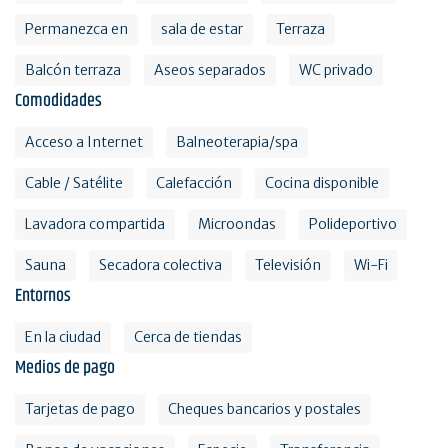
Permanezca en
sala de estar
Terraza
Balcón terraza
Aseos separados
WC privado
Comodidades
Acceso a Internet
Balneoterapia/spa
Cable / Satélite
Calefacción
Cocina disponible
Lavadora compartida
Microondas
Polideportivo
Sauna
Secadora colectiva
Televisión
Wi-Fi
Entornos
En la ciudad
Cerca de tiendas
Medios de pago
Tarjetas de pago
Cheques bancarios y postales