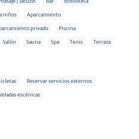
asaje / Jacuzzi
Bar
Biblioteca
a niños
Aparcamiento
parcamiento privado
Piscina
Salón
Sauna
Spa
Tenis
Terraza
cicletas
Reservar servicios externos
Veladas escénicas