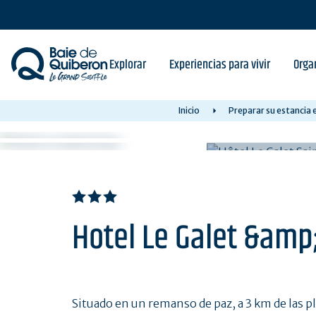
Skip
to
main
content
Explorar
Experiencias para vivir
Orga
Inicio
Preparar su estancia 
Hotel Le Galet &amp
Situado en un remanso de paz, a 3 km de las pla