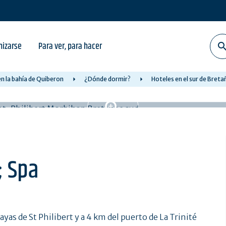
nizarse
Para ver, para hacer
en la bahía de Quiberon
¿Dónde dormir?
Hoteles en el sur de Breta
; Spa
yas de St Philibert y a 4 km del puerto de La Trinité