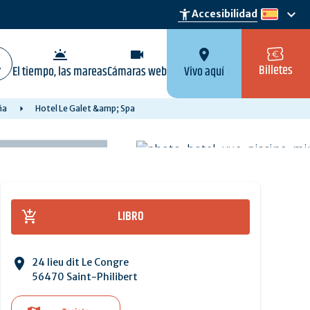
keyboard_arrow_down
accessibility_new
Accesibilidad
es
wb_twilight
videocam
location_on
Billetes
El tiempo, las mareas
Cámaras web
Vivo aquí
ña
Hotel Le Galet &amp; Spa
LIBRO
24 lieu dit Le Congre
56470 Saint-Philibert