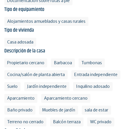
Documentación sobre rutas a pie
Tipo de equipamiento
Alojamientos amueblados y casas rurales
Tipo de vivienda
Casa adosada
Descripción de la casa
Propietario cercano
Barbacoa
Tumbonas
Cocina/salón de planta abierta
Entrada independiente
Suelo
Jardín independiente
Inquilino adosado
Aparcamiento
Aparcamiento cercano
Baño privado
Muebles de jardín
sala de estar
Terreno no cerrado
Balcón terraza
WC privado