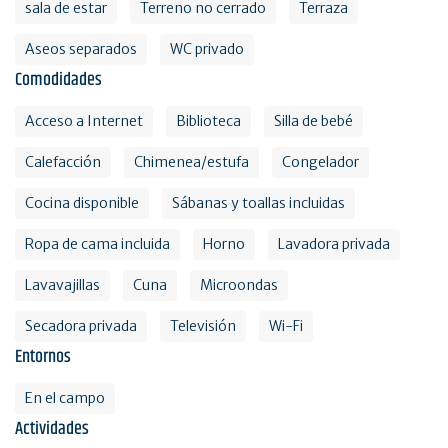
sala de estar
Terreno no cerrado
Terraza
Aseos separados
WC privado
Comodidades
Acceso a Internet
Biblioteca
Silla de bebé
Calefacción
Chimenea/estufa
Congelador
Cocina disponible
Sábanas y toallas incluidas
Ropa de cama incluida
Horno
Lavadora privada
Lavavajillas
Cuna
Microondas
Secadora privada
Televisión
Wi-Fi
Entornos
En el campo
Actividades