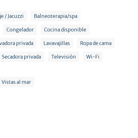
e / Jacuzzi
Balneoterapia/spa
Congelador
Cocina disponible
vadora privada
Lavavajillas
Ropa de cama
Secadora privada
Televisión
Wi-Fi
Vistas al mar