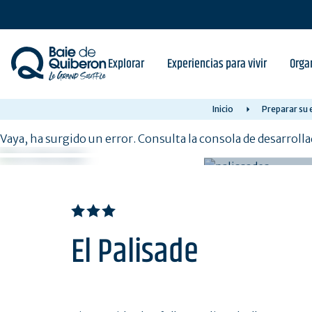
Skip
to
main
content
Explorar
Experiencias para vivir
Orga
Inicio
Preparar su 
Vaya, ha surgido un error. Consulta la consola de desarroll
El Palisade