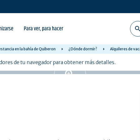
nizarse
Para ver, para hacer
estancia en la bahía de Quiberon
¿Dónde dormir?
Alquileres de va
adores de tu navegador para obtener más detalles.