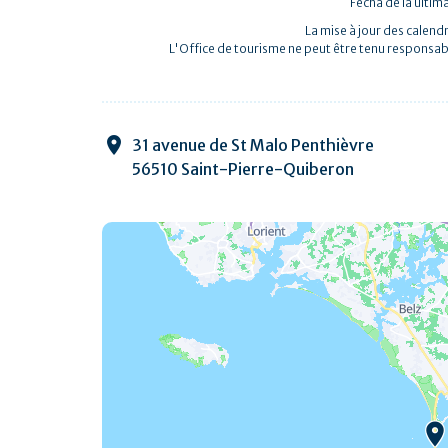
Fecha de la últim
La mise à jour des calendr
L'Office de tourisme ne peut être tenu responsab
31 avenue de St Malo Penthièvre
56510 Saint-Pierre-Quiberon