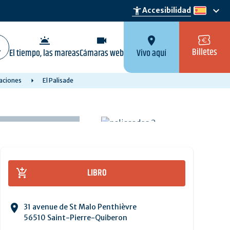
keyboard_arrow_down
accessibility_new
Accesibilidad
es
wb_twilight
videocam
location_on
Billetes
El tiempo, las mareas
Cámaras web
Vivo aquí
caciones
El Palisade
LIBRO
31 avenue de St Malo Penthièvre
56510 Saint-Pierre-Quiberon