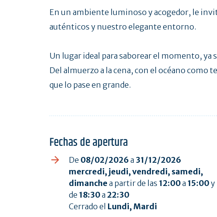
En un ambiente luminoso y acogedor, le invi
auténticos y nuestro elegante entorno.
Un lugar ideal para saborear el momento, ya se
Del almuerzo a la cena, con el océano como te
que lo pase en grande.
Fechas de apertura
De
08/02/2026
a
31/12/2026
mercredi, jeudi, vendredi, samedi,
dimanche
a partir de las
12:00
a
15:00
y
de
18:30
a
22:30
Cerrado el
Lundi, Mardi