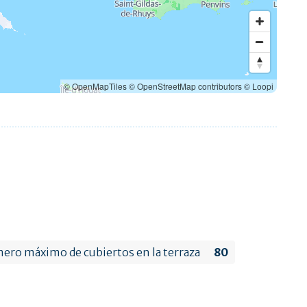
© OpenMapTiles
© OpenStreetMap contributors
© Loopi
ro máximo de cubiertos en la terraza
80