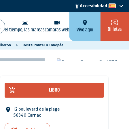
keyboard_arrow_down
accessibility_new
Accesibilidad
es
wb_twilight
videocam
location_on
Billetes
El tiempo, las mareas
Cámaras web
Vivo aquí
uiberon
Restaurante La Canopée
LIBRO
12 boulevard de la plage
56340 Carnac