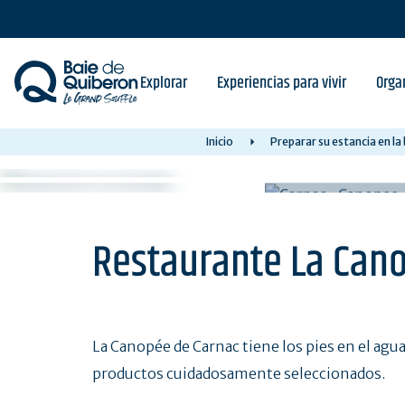
Skip
to
main
content
Explorar
Experiencias para vivir
Orga
Inicio
Preparar su estancia en la
Restaurante La Can
La Canopée de Carnac tiene los pies en el agu
productos cuidadosamente seleccionados.