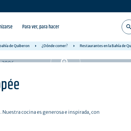
nizarse
Para ver, para hacer
 bahía de Quiberon
¿Dónde comer?
Restaurantes en la Bahía de Q
opée
a. Nuestra cocina es generosa e inspirada, con