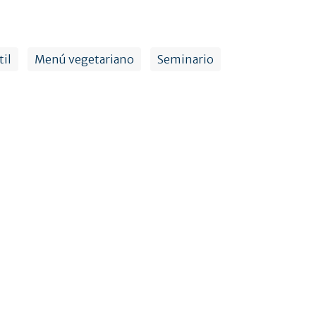
il
Menú vegetariano
Seminario