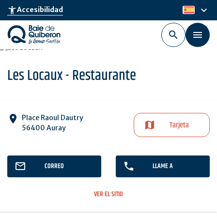
Skip
keyboard_arrow_down
accessibility_new
Accesibilidad
es
to
main
content
Les Locaux - Restaurante
Place Raoul Dautry
Tarjeta
56400 Auray
CORREO
LLAME A
VER EL SITIO