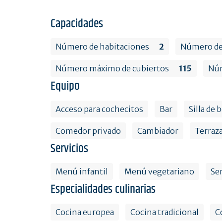
Capacidades
Número de habitaciones
2
Número de 
Número máximo de cubiertos
115
Núm
Equipo
Acceso para cochecitos
Bar
Silla de 
Comedor privado
Cambiador
Terraz
Servicios
Menú infantil
Menú vegetariano
Se
Especialidades culinarias
Cocina europea
Cocina tradicional
C