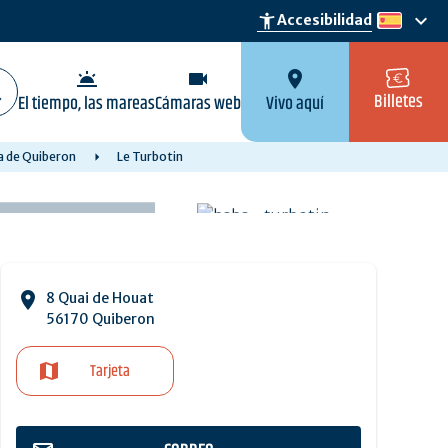
keyboard_arrow_down
accessibility_new
Accesibilidad
es
wb_twilight
videocam
location_on
Billetes
El tiempo, las mareas
Cámaras web
Vivo aquí
a de Quiberon
Le Turbotin
8 Quai de Houat
56170 Quiberon
Tarjeta