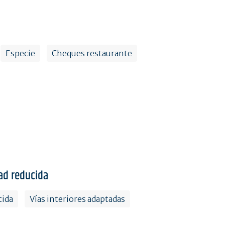
Especie
Cheques restaurante
ad reducida
cida
Vías interiores adaptadas