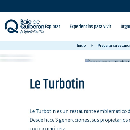
Skip
to
main
content
Explorar
Experiencias para vivir
Orga
Inicio
Preparar su estanci
Le Turbotin
Le Turbotin es un restaurante emblemático d
Desde hace 3 generaciones, sus propietarios d
cocina marinera.