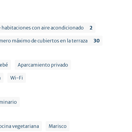
habitaciones con aire acondicionado
2
ero máximo de cubiertos en la terraza
30
bebé
Aparcamiento privado
a
Wi-Fi
minario
ocina vegetariana
Marisco