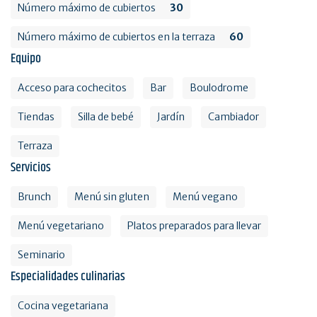
Número máximo de cubiertos
30
Número máximo de cubiertos en la terraza
60
Equipo
Acceso para cochecitos
Bar
Boulodrome
Tiendas
Silla de bebé
Jardín
Cambiador
Terraza
Servicios
Brunch
Menú sin gluten
Menú vegano
Menú vegetariano
Platos preparados para llevar
Seminario
Especialidades culinarias
Cocina vegetariana