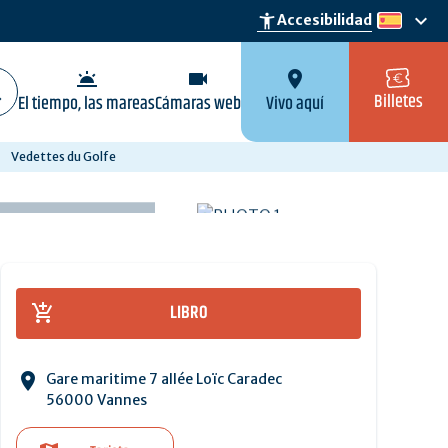
keyboard_arrow_down
accessibility_new
Accesibilidad
es
wb_twilight
videocam
location_on
Billetes
El tiempo, las mareas
Cámaras web
Vivo aquí
Vedettes du Golfe
LIBRO
Gare maritime 7 allée Loïc Caradec
56000 Vannes