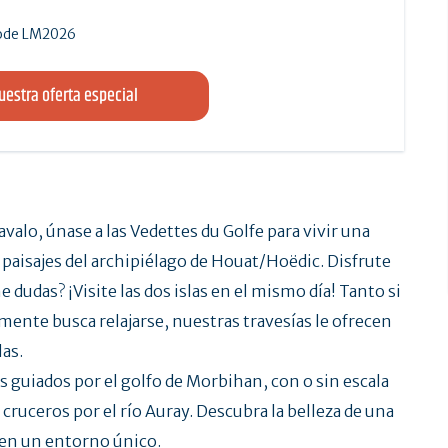
 code LM2026
estra oferta especial
alo, únase a las Vedettes du Golfe para vivir una
os paisajes del archipiélago de Houat/Hoëdic. Disfrute
e dudas? ¡Visite las dos islas en el mismo día! Tanto si
ente busca relajarse, nuestras travesías le ofrecen
las.
 guiados por el golfo de Morbihan, con o sin escala
o cruceros por el río Auray. Descubra la belleza de una
s en un entorno único.