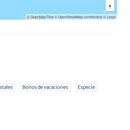
© OpenMapTiles
© OpenStreetMap contributors
© Loopi
stales
Bonos de vacaciones
Especie