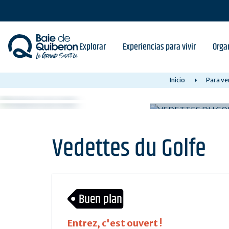
Skip
to
main
content
Explorar
Experiencias para vivir
Orga
Inicio
Para ve
Vedettes du Golfe
Buen plan
Entrez, c'est ouvert !