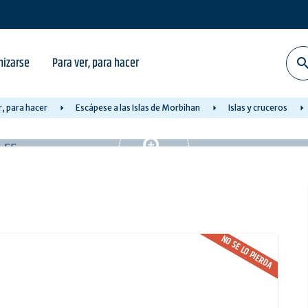
nizarse
Para ver, para hacer
r, para hacer
Escápese a las Islas de Morbihan
Islas y cruceros
NO SE LO PIERDA