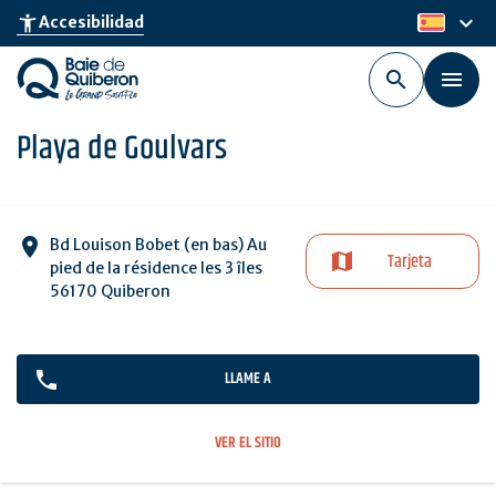
Skip
keyboard_arrow_down
accessibility_new
Accesibilidad
es
to
main
content
Playa de Goulvars
Bd Louison Bobet (en bas) Au
Tarjeta
pied de la résidence les 3 îles
56170 Quiberon
LLAME A
VER EL SITIO