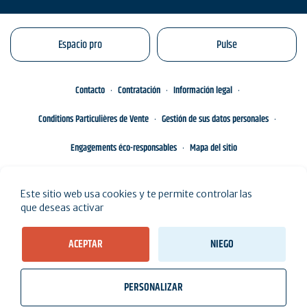
Espacio pro
Pulse
Contacto
Contratación
Información legal
Conditions Particulières de Vente
Gestión de sus datos personales
Engagements éco-responsables
Mapa del sitio
Este sitio web usa cookies y te permite controlar las
que deseas activar
ACEPTAR
NIEGO
PERSONALIZAR
wb_twilight
videocam
location_on