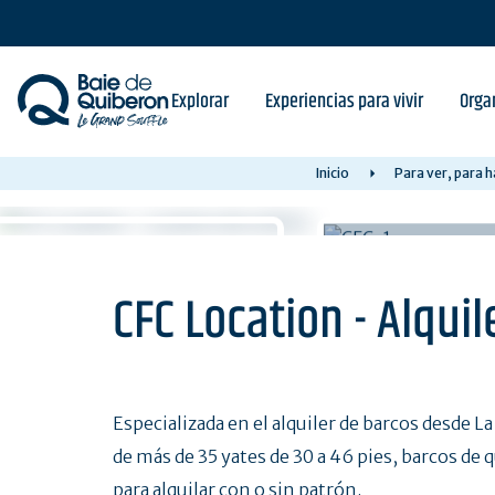
Skip
to
main
content
Explorar
Experiencias para vivir
Orga
Inicio
Para ver, para 
CFC Location - Alquil
Especializada en el alquiler de barcos desde L
de más de 35 yates de 30 a 46 pies, barcos de
para alquilar con o sin patrón.