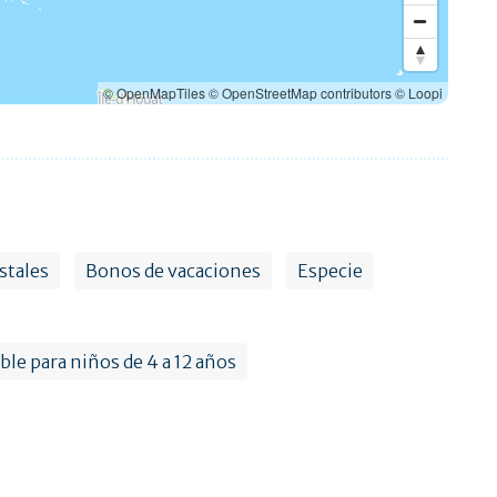
© OpenMapTiles
© OpenStreetMap contributors
© Loopi
stales
Bonos de vacaciones
Especie
ble para niños de 4 a 12 años