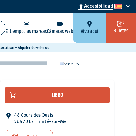
keyboard_arrow_down
accessibility_new
Accesibilidad
es
wb_twilight
videocam
location_on
Billetes
El tiempo, las mareas
Cámaras web
Vivo aquí
ocation - Alquiler de veleros
LIBRO
48 Cours des Quais
56470 La Trinité-sur-Mer