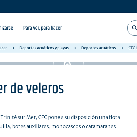
nizarse
Para ver, para hacer
hacer
Deportes acuáticos y playas
Deportes acuáticos
CFC L
er de veleros
a Trinité sur Mer, CFC pone a su disposición una flota
 quilla, botes auxiliares, monocascos o catamaranes