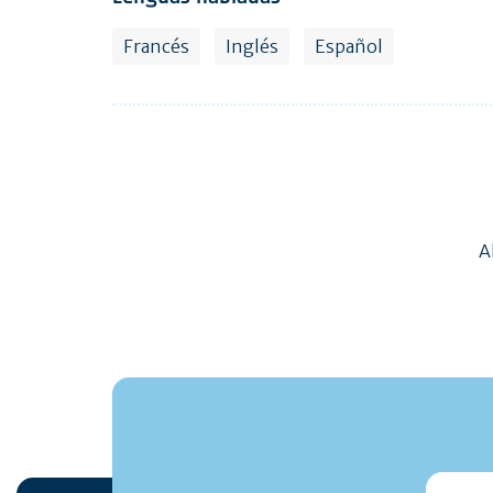
Francés
Inglés
Español
A
monmai