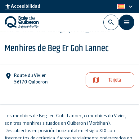
Skip
keyboard_arrow_down
accessibility_new
Accesibilidad
es
to
main
content
Menhires de Beg Er Goh Lannec
Route du Vivier
Tarjeta
56170 Quiberon
Los menhires de Beg-er-Goh-Lannec, o menhires du Vivier,
son tres menhires situados en Quiberon (Morbihan).
Descubiertos en posición horizontal en el siglo XIX con
fragmentos de cerámica, fueron parcialmente enderezados en