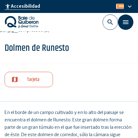
Skip
keyboard_arrow_down
accessibility_new
Accesibilidad
es
to
main
content
Dolmen de Runesto
Tarjeta
En el borde de un campo cultivado y en lo alto del paisaje se
encuentra el dolmen de Runesto. Este gran dolmen forma
parte de un gran túmulo en el que fue insertado tras la erección
de éste. De este dolmen de corredor, sólo la cámara sigue