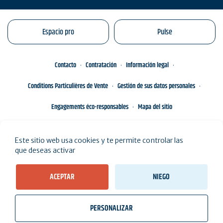
Espacio pro
Pulse
Contacto
Contratación
Información legal
Conditions Particulières de Vente
Gestión de sus datos personales
Engagements éco-responsables
Mapa del sitio
Este sitio web usa cookies y te permite controlar las
que deseas activar
ACEPTAR
NIEGO
PERSONALIZAR
wb_twilight
videocam
location_on