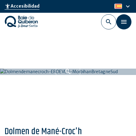
Skip
keyboard_arrow_down
accessibility_new
Accesibilidad
es
to
main
content
Dolmen de Mané-Croc'h