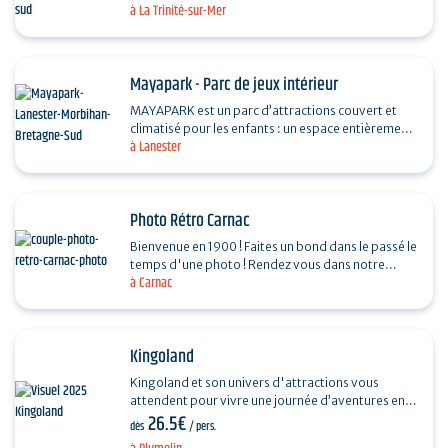
à La Trinité-sur-Mer
remorques, sièges enfants. Vente de vélos…
Mayapark - Parc de jeux intérieur
MAYAPARK est un parc d’attractions couvert et
climatisé pour les enfants : un espace entièrement
à Lanester
sécurisé pour les grands jusqu’à 12 ans et un…
Photo Rétro Carnac
Bienvenue en 1900 ! Faites un bond dans le passé le
temps d'une photo ! Rendez vous dans notre
à Carnac
studio photo et laissez vous guider ! Le principe
est…
Kingoland
Kingoland et son univers d'attractions vous
attendent pour vivre une journée d’aventures en
26.5€
famille ! Quel que soit votre âge, vous trouverez
dès
/ pers.
de quoi…