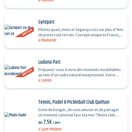
à Plumelin
Gyroparc
Pilotez quad, moto et Segway cross sur plus d'1km
BON PLAN
de pistes tout terrain. Concept unique en France,
à Plouharnel
Gyroparc propose uniquement des engins 100%…
Ludana Parc
Préparez-vous à vivre des moments inoubliables
BON PLAN
au sein d'un cadre naturel exceptionnel. Votre
à Camors
destination aventure, nichée dans une forêt
préservée,…
Tennis, Padel & Pickleball Club Quéhan
Envie de bouger, de vous amuser et de partager
un moment convivial face à la mer ? Notre club
7.5€
vous ouvre ses portes dans un cadre exceptionnel,
dès
/ pers.
où sport…
à Saint-Philibert