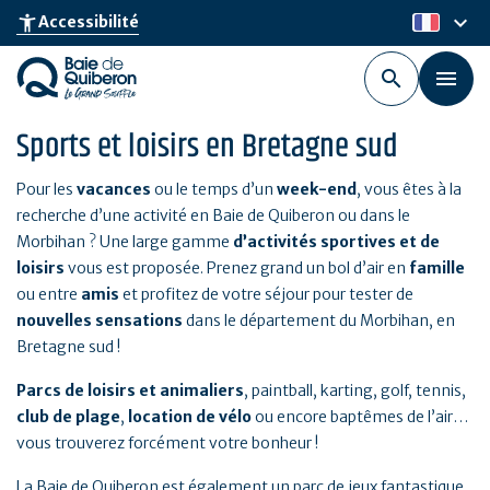
Aller
keyboard_arrow_down
accessibility_new
Accessibilité
fr
au
contenu
principal
Sports et loisirs en Bretagne sud
Pour les
vacances
ou le temps d’un
week-end
, vous êtes à la
recherche d’une activité en Baie de Quiberon ou dans le
Morbihan ? Une large gamme
d’activités sportives et de
loisirs
vous est proposée. Prenez grand un bol d’air en
famille
ou entre
amis
et profitez de votre séjour pour tester de
nouvelles sensations
dans le département du Morbihan, en
Bretagne sud !
Parcs de loisirs et animaliers
, paintball, karting, golf, tennis,
club de plage
,
location de vélo
ou encore baptêmes de l’air…
vous trouverez forcément votre bonheur !
La Baie de Quiberon est également un parc de jeux fantastique