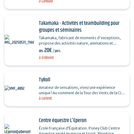
à Landaul
nombreux sont ceux qui ont tenté de trouver le
trésor de…
Takamaka - Activités et teambuilding pour
groupes et séminaires
Takamaka, fabricant de moments d'exceptions,
propose des activités nature, animations et
20€
teambuilding à destination des groupes et
dès
/ pers.
séminaires…
à Erdeven
TyRoll
Amateur de sensations, vivez une expérience
unique ! Au somment de la Tour des Vents de la Cité
à Lorient
de la Voile, cette tyrolienne de 325m de long
permet un…
Centre équestre L'Eperon
École Française d’Équitation. Poney Club Centre
équestre agréé Jeunesse et Sport. Monitrice