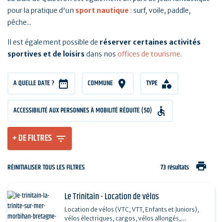
pour la pratique d'un
sport nautique
: surf, voile, paddle,
pêche...
Il est également possible de
réserver certaines activités
sportives et de loisirs
dans nos
offices de tourisme
.
A QUELLE DATE ?
COMMUNE
TYPE
ACCESSIBILITÉ AUX PERSONNES À MOBILITÉ RÉDUITE (50)
+ DE FILTRES
print
RÉINITIALISER TOUS LES FILTRES
73 résultats
Le Trinitain - Location de vélos
Location de vélos (VTC, VTT, Enfants et Juniors),
vélos électriques, cargos, vélos allongés,