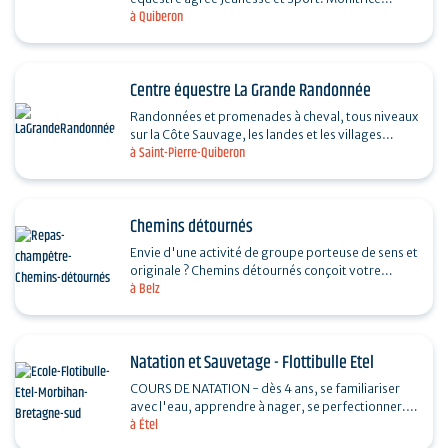
à Quiberon
diplômée d’État. Promenades et randonnées
sur…
Centre équestre La Grande Randonnée
Randonnées et promenades à cheval, tous niveaux
sur la Côte Sauvage, les landes et les villages
à Saint-Pierre-Quiberon
typiques. Plage de Penthièvre pour niveaux…
Chemins détournés
Envie d'une activité de groupe porteuse de sens et
originale ? Chemins détournés conçoit votre
à Belz
immersion en Morbihan, afin de vivre un moment
fort…
Natation et Sauvetage - Flottibulle Etel
COURS DE NATATION - dès 4 ans, se familiariser
avec l'eau, apprendre à nager, se perfectionner. 2
à Étel
nageurs maximum par leçon de 30 minutes pour
plus…