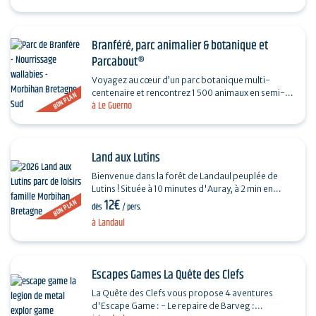
Branféré, parc animalier & botanique et
Parcabout®
Voyagez au cœur d’un parc botanique multi-
centenaire et rencontrez 1 500 animaux en semi-
BON PLAN
à Le Guerno
liberté originaire des cinq continents. Ne manquez
pas le…
Land aux Lutins
Bienvenue dans la forêt de Landaul peuplée de
Lutins ! Située à 10 minutes d'Auray, à 2 min en
12€
sortie de RN165 dans le Morbihan. Entrez dans
BON PLAN
dès
/ pers.
un…
à Landaul
Escapes Games La Quête des Clefs
La Quête des Clefs vous propose 4 aventures
d'Escape Game : - Le repaire de Barveg :