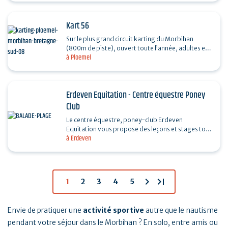
Kart 56
Sur le plus grand circuit karting du Morbihan
(800m de piste), ouvert toute l’année, adultes et
à Ploemel
juniors dès 7 ans défient le chrono sur nos karts
de…
Erdeven Equitation - Centre équestre Poney
Club
Le centre équestre, poney-club Erdeven
Equitation vous propose des leçons et stages tout
à Erdeven
niveau. Equipé d'un manège couvert et de deux
carrières,…
chevron_right
last_page
1
2
3
4
5
Envie de pratiquer une
activité sportive
autre que le nautisme
pendant votre séjour dans le Morbihan ? En solo, entre amis ou