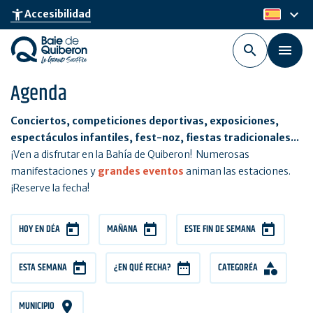
Skip
keyboard_arrow_down
accessibility_new
Accesibilidad
es
to
main
content
Agenda
Conciertos, competiciones deportivas, exposiciones,
espectáculos infantiles, fest-noz, fiestas tradicionales...
¡Ven a disfrutar en la Bahía de Quiberon! Numerosas
manifestaciones y
grandes eventos
animan las estaciones.
¡Reserve la fecha!
HOY EN DÍA
MAÑANA
ESTE FIN DE SEMANA
ESTA SEMANA
¿EN QUÉ FECHA?
CATEGORÍA
MUNICIPIO