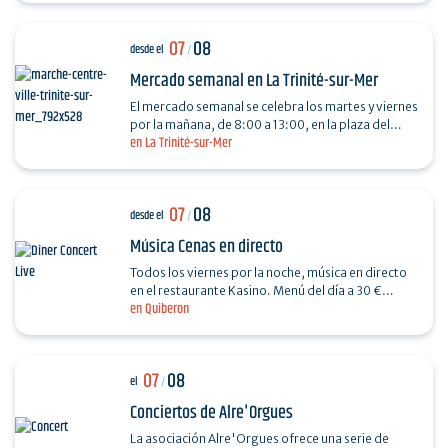
07
08
desde el
/
Mercado semanal en La Trinité-sur-Mer
El mercado semanal se celebra los martes y viernes
por la mañana, de 8:00 a 13:00, en la plaza del
en La Trinité-sur-Mer
Voulien.
07
08
desde el
/
Música Cenas en directo
Todos los viernes por la noche, música en directo
en el restaurante Kasino. Menú del día a 30 €
en Quiberon
(plato principal + postre) + 7 € de entrada…
07
08
el
/
Conciertos de Alre'Orgues
La asociación Alre'Orgues ofrece una serie de