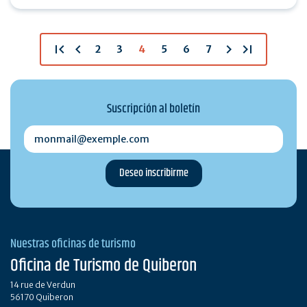
alineaciones de…
first_page
chevron_left
chevron_right
last_page
2
3
4
5
6
7
Suscripción al boletín
monmail@exemple.com
Nuestras oficinas de turismo
Oficina de Turismo de Quiberon
14 rue de Verdun
56170 Quiberon