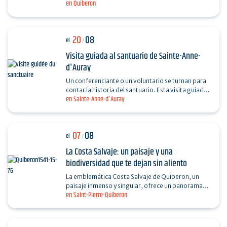
en Quiberon
meditación, do in, relajación. Las sesiones tienen
lugar en…
20
08
el
/
Visita guiada al santuario de Sainte-Anne-
d'Auray
Un conferenciante o un voluntario se turnan para
contar la historia del santuario. Esta visita guiada
en Sainte-Anne-d'Auray
le sumergirá en la historia, el patrimonio y la…
07
08
el
/
La Costa Salvaje: un paisaje y una
biodiversidad que te dejan sin aliento
La emblemática Costa Salvaje de Quiberon, un
paisaje inmenso y singular, ofrece un panorama
en Saint-Pierre-Quiberon
majestuoso entre acantilados, dunas y el océano.
Sal a…