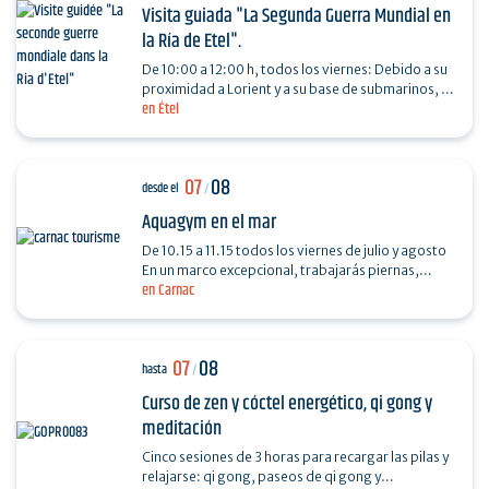
Visita guiada "La Segunda Guerra Mundial en
la Ría de Etel".
De 10:00 a 12:00 h, todos los viernes: Debido a su
proximidad a Lorient y a su base de submarinos, la
en Étel
ría fue un importante campo de batalla durante
la…
07
08
desde el
/
Aquagym en el mar
De 10.15 a 11.15 todos los viernes de julio y agosto
En un marco excepcional, trabajarás piernas,
en Carnac
glúteos, abdominales y brazos.
07
08
hasta
/
Curso de zen y cóctel energético, qi gong y
meditación
Cinco sesiones de 3 horas para recargar las pilas y
relajarse: qi gong, paseos de qi gong y