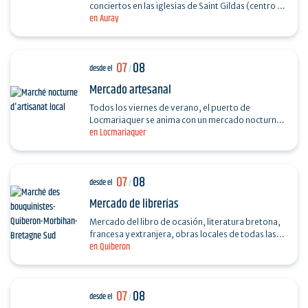
conciertos en las iglesias de Saint Gildas (centro de
en Auray
la ciudad) y Saint-Sauveur (Saint-Goustan) Trío…
07
08
desde el
/
Mercado artesanal
Todos los viernes de verano, el puerto de
Locmariaquer se anima con un mercado nocturno
en Locmariaquer
de artesanía local. Los músicos que deseen venir a
animar el…
07
08
desde el
/
Mercado de librerías
Mercado del libro de ocasión, literatura bretona,
francesa y extranjera, obras locales de todas las
en Quiberon
épocas y colecciones...
07
08
desde el
/