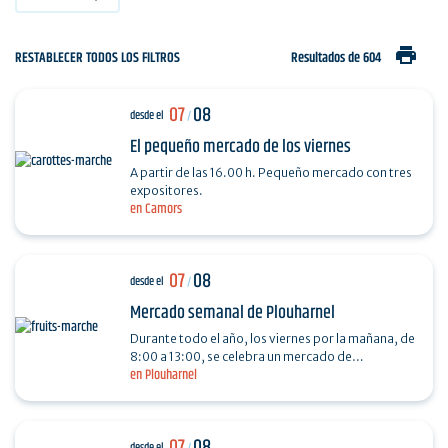
print
RESTABLECER TODOS LOS FILTROS
Resultados de 604
07
08
desde el
/
El pequeño mercado de los viernes
A partir de las 16.00 h. Pequeño mercado con tres
expositores.
en Camors
07
08
desde el
/
Mercado semanal de Plouharnel
Durante todo el año, los viernes por la mañana, de
8:00 a 13:00, se celebra un mercado de
en Plouharnel
alimentación en la plaza del General De Gaulle.
07
08
desde el
/