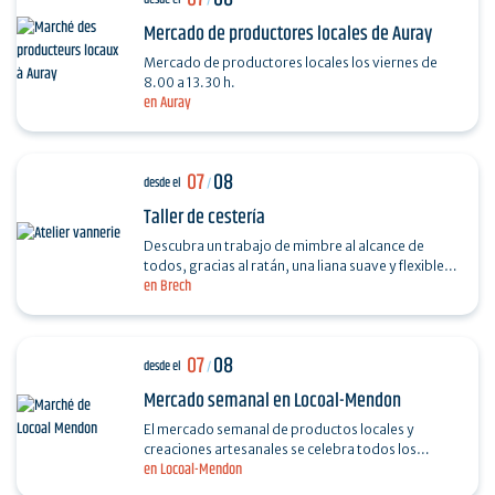
Mercado de productores locales de Auray
Mercado de productores locales los viernes de
8.00 a 13.30 h.
en Auray
07
08
desde el
/
Taller de cestería
Descubra un trabajo de mimbre al alcance de
todos, gracias al ratán, una liana suave y flexible
en Brech
fácil de trabajar. Realice una pequeña cesta de…
07
08
desde el
/
Mercado semanal en Locoal-Mendon
El mercado semanal de productos locales y
creaciones artesanales se celebra todos los
en Locoal-Mendon
viernes de 16.30 a 19.00 horas en la plaza de
l'Église.