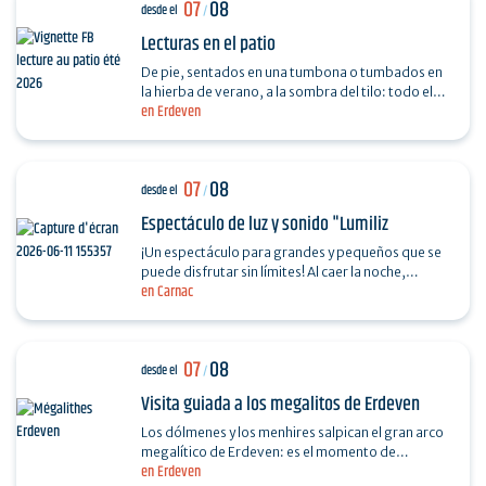
07
08
desde el
/
Lecturas en el patio
De pie, sentados en una tumbona o tumbados en
la hierba de verano, a la sombra del tilo: todo el
en Erdeven
mundo está listo para escuchar las historias
inventadas…
07
08
desde el
/
Espectáculo de luz y sonido "Lumiliz
¡Un espectáculo para grandes y pequeños que se
puede disfrutar sin límites! Al caer la noche,
en Carnac
descubre un espectáculo de proyecciones
monumentales…
07
08
desde el
/
Visita guiada a los megalitos de Erdeven
Los dólmenes y los menhires salpican el gran arco
megalítico de Erdeven: es el momento de
en Erdeven
descubrir un poco más sobre ellos. Desde las