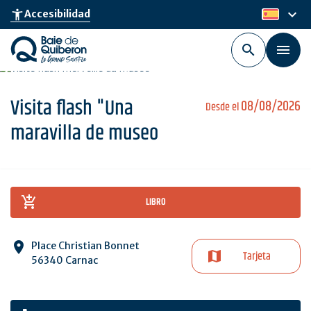
Skip
keyboard_arrow_down
accessibility_new
Accesibilidad
es
to
main
content
Visita flash "Una
08/08/2026
Desde el
maravilla de museo
LIBRO
Place Christian Bonnet
Tarjeta
56340 Carnac