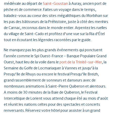
médiévale au départ de
Saint-Goustan
à Auray, ancien port de
pêche et de commerce. Faites un voyage dans le temps,
baladez-vous au coeur des sites mégalithiques du Morbihan sur
les pas des bâtisseurs de la Préhistoire, juste à côté des menhirs
de Carnac, reconnus dans le monde entier. Arpentez les ruelles
du village de Saint-Cado et profitez d'une vue sur la Ria d'Étel
tout en écoutant les légendes racontées par le guide.
Ne manquez pas les plus grands événements qui ponctuent
l’année comme le Spi Ouest-France - Banque Populaire Grand
Ouest, haut lieu de la voile dans le
port de la Trinité-sur-Mer
, la
Semaine du Golfe de Locmariaquer à Vannes et jusqu'à la
Presqu'île de Rhuys ou encore le festival Presqu'île Breizh,
grand rassemblement de sonneurs et danseurs avec de
nombreuses animations à Saint-Pierre Quiberon et alentours.
A moins de 30 minutes de la Baie de Quiberon, le Festival
Interceltique de Lorient vous attend chaque été au mois d'août
et réunit les nations celtes pour des spectacles et concerts
renversants. Réservez votre hôtel pour assister à un grand