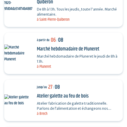
Quiberon
De 8h à 13h. Tous les jeudis, toute l'année. Marché
alimentaire.
à Saint-Pierre-Quiberon
06
08
à partir du
/
Marché hebdomadaire de Pluneret
Marché hebdomadaire de Pluneret le jeudi de 8h à
13h.
à Pluneret
27
08
jusqu'au
/
Atelier galette au feu de bois
Atelier fabrication de galette traditionnelle.
Parlons de l’alimentation et échangeons nos
à Brech
recettes autour de la galette. Fabrication, cuisson
au feu…