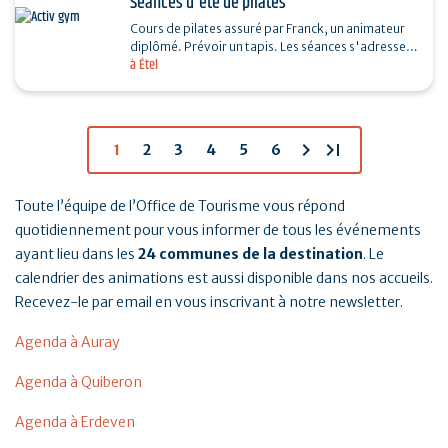
Séances d'été de pilates
Cours de pilates assuré par Franck, un animateur
diplômé. Prévoir un tapis. Les séances s'adressent
à Étel
à toutes et tous. Si mauvais temps, une salle…
chevron_right
last_page
1
2
3
4
5
6
Toute l’équipe de l’Office de Tourisme vous répond
quotidiennement pour vous informer de tous les événements
ayant lieu dans les
24 communes de la destination
. Le
calendrier des animations est aussi disponible dans nos accueils.
Recevez-le par email en vous inscrivant à notre newsletter.
Agenda à Auray
Agenda à Quiberon
Agenda à Erdeven