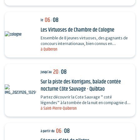
06
08
le
/
Les Virtuoses de Chambre de Cologne
Ensemble de 8 jeunes virtuoses, des gagnants de
concours internationaux, bien connus en
à Quiberon
Allemagne grâce à leur professionnalisme et à la
haute qualité…
20
08
jusqu'au
/
Sur la piste des Korrigans, balade contée
nocturne Côte Sauvage - Quibtao
Partez découvrir la Cote Sauvage " coté
légendes" à la tombée de la nuit en compagnie de
à Saint-Pierre-Quiberon
Charlotte et laissez-vous rêver au fil de vos pas et
des…
06
08
à partir du
/