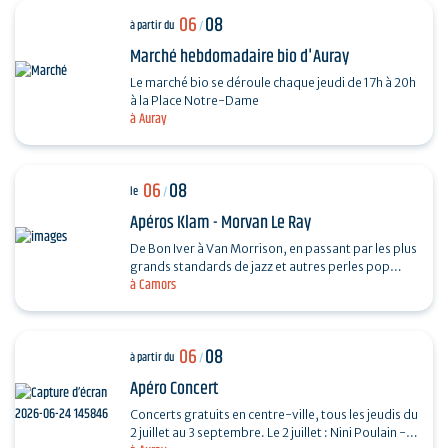
06
08
à partir du
/
Marché hebdomadaire bio d'Auray
Le marché bio se déroule chaque jeudi de 17h à 20h
à la Place Notre-Dame
à Auray
06
08
le
/
Apéros Klam - Morvan Le Ray
De Bon Iver à Van Morrison, en passant par les plus
grands standards de jazz et autres perles pop
à Camors
folk, Mo chante, accompagné de sa guitare et de
son…
06
08
à partir du
/
Apéro Concert
Concerts gratuits en centre-ville, tous les jeudis du
2 juillet au 3 septembre. Le 2 juillet : Nini Poulain -