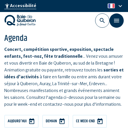
Aller
keyboard_arrow_down
accessibility_new
Accessibilité
fr
au
contenu
principal
Agenda
Concert, compétition sportive, exposition, spectacle
enfants, fest-noz, fête traditionnelle
... Venez vous amuser
et vous divertir en Baie de Quiberon, au sud de la Bretagne !
Animation gratuite ou payante, retrouvez toutes les
sorties et
idées d'activités
à faire en famille ou entre amis durant votre
séjour à Quiberon, Auray, La Trinité-sur-Mer, Erdeven...
Nombreuses manifestations et grands événements animent
les saisons. Consultez l'agenda ci-dessous pour la semaine ou
pour le week-end et contactez-nous pour plus d'informations.
AUJOURD'HUI
DEMAIN
CE WEEK-END