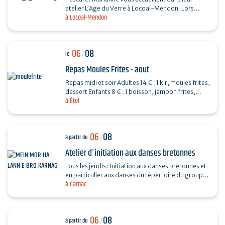
atelier L’Age du Verre à Locoal-Mendon. Lors
à Locoal-Mendon
d’une séance de 3 heures, vous fabriquerez des
perles de…
06
08
le
/
Repas Moules Frites - aout
Repas midi et soir Adultes 14 € : 1 kir, moules frites,
dessert Enfants 8 € : 1 boisson, jambon frites,
à Étel
dessert Repas organisé par l'APED pour la…
06
08
à partir du
/
Atelier d'initiation aux danses bretonnes
Tous les jeudis : Initiation aux danses bretonnes et
en particulier aux danses du répertoire du groupe
à Carnac
programmé le soir même au fest-noz organisé…
06
08
à partir du
/