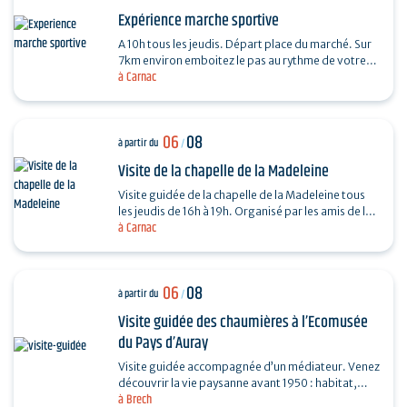
Expérience marche sportive
A 10h tous les jeudis. Départ place du marché. Sur
7km environ emboitez le pas au rythme de votre
à Carnac
coach sportif (6km environs) . La marche sportive
est…
06
08
à partir du
/
Visite de la chapelle de la Madeleine
Visite guidée de la chapelle de la Madeleine tous
les jeudis de 16h à 19h. Organisé par les amis de la
à Carnac
Chapelle de la Madeleine. Entrée libre. "Du…
06
08
à partir du
/
Visite guidée des chaumières à l’Ecomusée
du Pays d’Auray
Visite guidée accompagnée d’un médiateur. Venez
découvrir la vie paysanne avant 1950 : habitat,
à Brech
agriculture, paysage, savoir-faire… et enrichir…