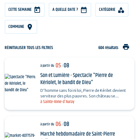
CETTE SEMAINE
A QUELLE DATE ?
CATÉGORIE
COMMUNE
print
RÉINITIALISER TOUS LES FILTRES
604 résultats
05
08
à partir du
/
Son et Lumière - Spectacle "Pierre de
Kériolet, le bandit de Dieu"
D'homme sans foi ni loi, Pierre de Kérilet devient
serviteur des plus pauvres. Son château se
à Sainte-Anne-d'Auray
transforme en refuge, sa vie en offrande.
Ordonné…
06
08
à partir du
/
Marché hebdomadaire de Saint-Pierre