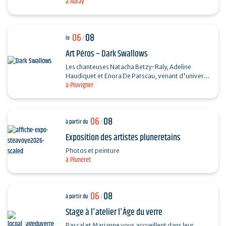
à Auray
Chanson française et Taylor Trio - Soul…
06
08
le
/
Art Péros – Dark Swallows
Les chanteuses Natacha Betzy-Raly, Adeline
Haudiquet et Enora De Parscau, venant d'univers
à Pluvigner
musicaux très différents, composent ensemble un
répertoire…
06
08
à partir du
/
Exposition des artistes pluneretains
Photos et peinture
à Pluneret
06
08
à partir du
/
Stage à l'atelier l'Âge du verre
Pascal et Marianne vous accueillent dans leur