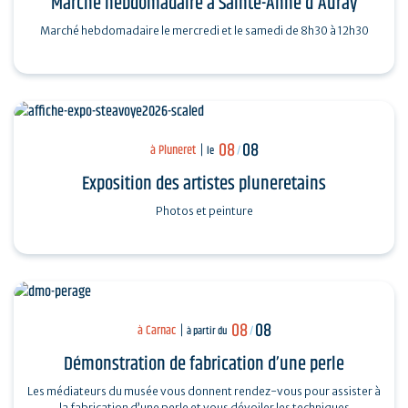
Marché hebdomadaire à Sainte-Anne d'Auray
Marché hebdomadaire le mercredi et le samedi de 8h30 à 12h30
08
08
à Pluneret
le
/
Exposition des artistes pluneretains
Photos et peinture
08
08
à Carnac
à partir du
/
Démonstration de fabrication d’une perle
Les médiateurs du musée vous donnent rendez-vous pour assister à
la fabrication d’une perle et vous dévoiler les techniques