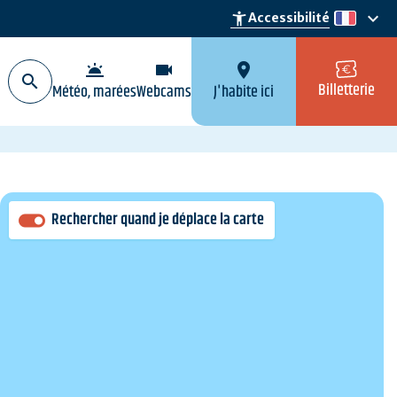
keyboard_arrow_down
accessibility_new
Accessibilité
fr
wb_twilight
videocam
location_on
Billetterie
Météo, marées
Webcams
J'habite ici
Rechercher quand je déplace la carte