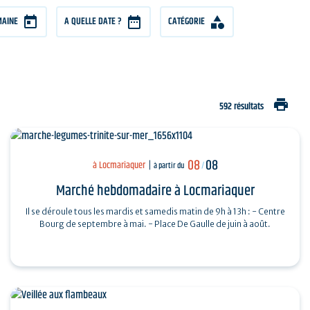
MAINE
A QUELLE DATE ?
CATÉGORIE
print
592 résultats
08
08
à Locmariaquer
à partir du
/
Marché hebdomadaire à Locmariaquer
Il se déroule tous les mardis et samedis matin de 9h à 13h : - Centre
Bourg de septembre à mai. - Place De Gaulle de juin à août.