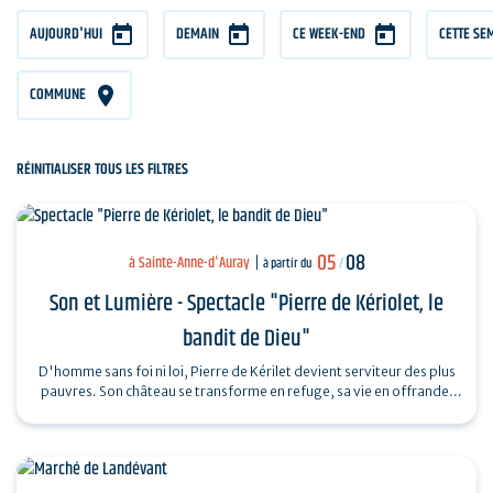
AUJOURD'HUI
DEMAIN
CE WEEK-END
CETTE SE
COMMUNE
RÉINITIALISER TOUS LES FILTRES
05
08
à Sainte-Anne-d'Auray
à partir du
/
Son et Lumière - Spectacle "Pierre de Kériolet, le
bandit de Dieu"
D'homme sans foi ni loi, Pierre de Kérilet devient serviteur des plus
pauvres. Son château se transforme en refuge, sa vie en offrande.
Ordonné…