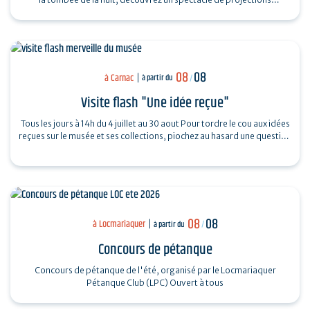
monumentales sur le…
08
08
à Carnac
à partir du
/
Visite flash "Une idée reçue"
Tous les jours à 14h du 4 juillet au 30 aout Pour tordre le cou aux idées
reçues sur le musée et ses collections, piochez au hasard une question
et…
08
08
à Locmariaquer
à partir du
/
Concours de pétanque
Concours de pétanque de l'été, organisé par le Locmariaquer
Pétanque Club (LPC) Ouvert à tous