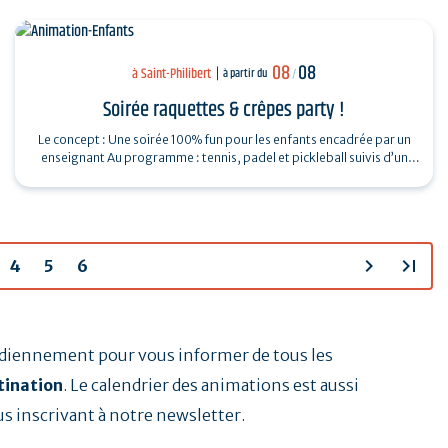
08
08
à Saint-Philibert
à partir du
/
Soirée raquettes & crêpes party !
Le concept : Une soirée 100% fun pour les enfants encadrée par un
enseignant Au programme : tennis, padel et pickleball suivis d’un
Breizh picnic :…
chevron_right
last_page
4
5
6
tidiennement pour vous informer de tous les
tination
. Le calendrier des animations est aussi
us inscrivant à notre newsletter.