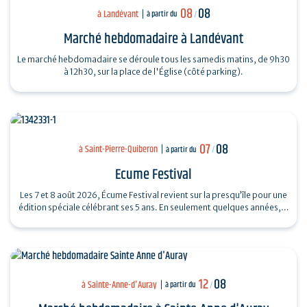
08
08
à Landévant
à partir du
/
Marché hebdomadaire à Landévant
Le marché hebdomadaire se déroule tous les samedis matins, de 9h30
à 12h30, sur la place de l'Église (côté parking).
07
08
à Saint-Pierre-Quiberon
à partir du
/
Ecume Festival
Les 7 et 8 août 2026, Écume Festival revient sur la presqu’île pour une
édition spéciale célébrant ses 5 ans. En seulement quelques années,…
12
08
à Sainte-Anne-d'Auray
à partir du
/