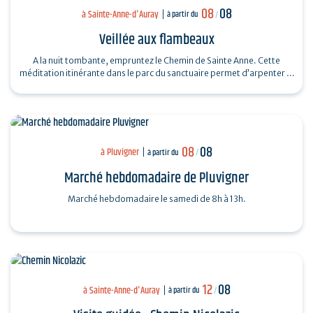
08
08
à Sainte-Anne-d'Auray
à partir du
/
Veillée aux flambeaux
A la nuit tombante, empruntez le Chemin de Sainte Anne. Cette
méditation itinérante dans le parc du sanctuaire permet d’arpenter la
vie et le message…
08
08
à Pluvigner
à partir du
/
Marché hebdomadaire de Pluvigner
Marché hebdomadaire le samedi de 8h à 13h.
12
08
à Sainte-Anne-d'Auray
à partir du
/