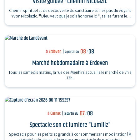
Visite guidée - Chemin Nicolazic
Chemin spirituel et de découverte du sanctuaire sur les pas du voyant
Yvon Nicolazic. "Dieu veut que je sois honorée ici", telles furent les
paroles de…
08
08
à Erdeven
à partir du
/
Marché hebdomadaire à Erdeven
Tous les samedis matins, la rue des Menhirs accueille le marché de 7h à
13h.
07
08
à Carnac
à partir du
/
Spectacle son et lumière "Lumiliz"
Spectacle pour les petits et grands à consommer sans modération ! À
la tombée de la nuit, découvrez un spectacle de projections