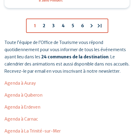
à Saint-Philibert
tennis, padel et pickleball suivis d’un Breizh picnic :
…
chevron_right
last_page
1
2
3
4
5
6
Toute l’équipe de l’Office de Tourisme vous répond
quotidiennement pour vous informer de tous les événements
ayant lieu dans les
24 communes de la destination
. Le
calendrier des animations est aussi disponible dans nos accueils.
Recevez-le par email en vous inscrivant à notre newsletter.
Agenda à Auray
Agenda à Quiberon
Agenda à Erdeven
Agenda à Carnac
Agenda à La Trinité-sur-Mer