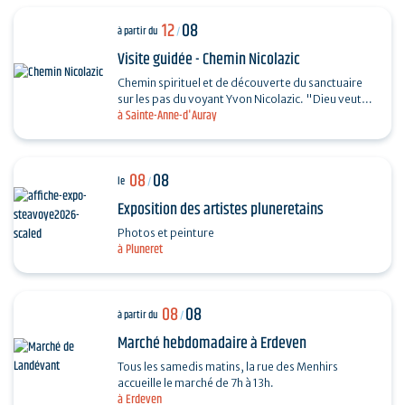
12
08
à partir du
/
Visite guidée - Chemin Nicolazic
Chemin spirituel et de découverte du sanctuaire
sur les pas du voyant Yvon Nicolazic. "Dieu veut
à Sainte-Anne-d'Auray
que je sois honorée ici", telles furent les paroles
de…
08
08
le
/
Exposition des artistes pluneretains
Photos et peinture
à Pluneret
08
08
à partir du
/
Marché hebdomadaire à Erdeven
Tous les samedis matins, la rue des Menhirs
accueille le marché de 7h à 13h.
à Erdeven