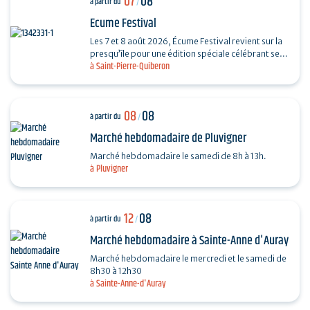
07
08
à partir du
/
Ecume Festival
Les 7 et 8 août 2026, Écume Festival revient sur la
presqu’île pour une édition spéciale célébrant ses
à Saint-Pierre-Quiberon
5 ans. En seulement quelques années,…
08
08
à partir du
/
Marché hebdomadaire de Pluvigner
Marché hebdomadaire le samedi de 8h à 13h.
à Pluvigner
12
08
à partir du
/
Marché hebdomadaire à Sainte-Anne d'Auray
Marché hebdomadaire le mercredi et le samedi de
8h30 à 12h30
à Sainte-Anne-d'Auray