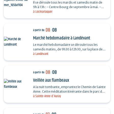
Il se déroule tous les mardis et samedis matin de
9h à 13h : - Centre Bourg de septembre à mai. -
à Locmariaquer
Place De Gaulle de juin à août.
08
08
à partir du
/
Marché hebdomadaire à Landévant
Le marché hebdomadaire se déroule tous les
samedis matins, de 9h30 à 12h30, sur la place de
à Landévant
l'Église (côté parking).
08
08
à partir du
/
Veillée aux flambeaux
A la nuit tombante, empruntez le Chemin de Sainte
Anne. Cette méditation itinérante dans le parc du
à Sainte-Anne-d'Auray
sanctuaire permet d’arpenter la vie et le
message…