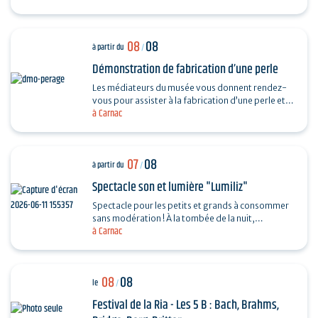
08
08
à partir du
/
Démonstration de fabrication d’une perle
Les médiateurs du musée vous donnent rendez-
vous pour assister à la fabrication d’une perle et
à Carnac
vous dévoiler les techniques ingénieuses…
07
08
à partir du
/
Spectacle son et lumière "Lumiliz"
Spectacle pour les petits et grands à consommer
sans modération ! À la tombée de la nuit,
à Carnac
découvrez un spectacle de projections
monumentales sur le…
08
08
le
/
Festival de la Ria - Les 5 B : Bach, Brahms,