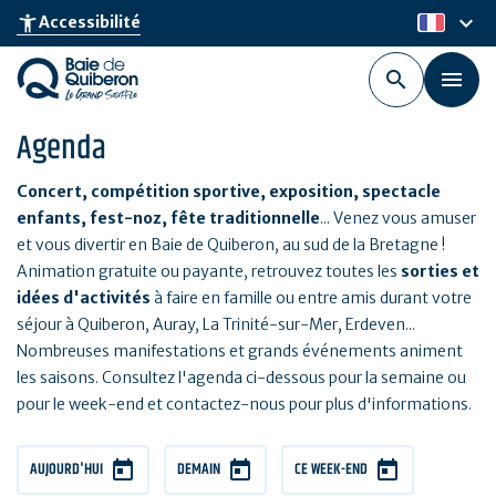
Aller
keyboard_arrow_down
accessibility_new
Accessibilité
fr
au
contenu
principal
Agenda
Concert, compétition sportive, exposition, spectacle
enfants, fest-noz, fête traditionnelle
... Venez vous amuser
et vous divertir en Baie de Quiberon, au sud de la Bretagne !
Animation gratuite ou payante, retrouvez toutes les
sorties et
idées d'activités
à faire en famille ou entre amis durant votre
séjour à Quiberon, Auray, La Trinité-sur-Mer, Erdeven...
Nombreuses manifestations et grands événements animent
les saisons. Consultez l'agenda ci-dessous pour la semaine ou
pour le week-end et contactez-nous pour plus d'informations.
AUJOURD'HUI
DEMAIN
CE WEEK-END