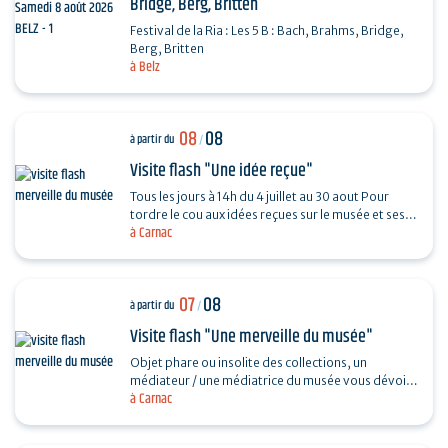
Bridge, Berg, Britten
Festival de la Ria : Les 5 B : Bach, Brahms, Bridge,
Berg, Britten
à Belz
08
08
à partir du
/
Visite flash "Une idée reçue"
Tous les jours à 14h du 4 juillet au 30 aout Pour
tordre le cou aux idées reçues sur le musée et ses
à Carnac
collections, piochez au hasard une question et…
07
08
à partir du
/
Visite flash "Une merveille du musée"
Objet phare ou insolite des collections, un
médiateur / une médiatrice du musée vous dévoile
à Carnac
son histoire. Sans réservation. Durée 30…