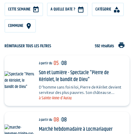
CETTE SEMAINE
A QUELLE DATE ?
CATÉGORIE
COMMUNE
print
RÉINITIALISER TOUS LES FILTRES
592 résultats
05
08
à partir du
/
Son et Lumière - Spectacle "Pierre de
Kériolet, le bandit de Dieu"
D'homme sans foi ni loi, Pierre de Kérilet devient
serviteur des plus pauvres. Son château se
à Sainte-Anne-d'Auray
transforme en refuge, sa vie en offrande.
Ordonné…
08
08
à partir du
/
Marché hebdomadaire à Locmariaquer