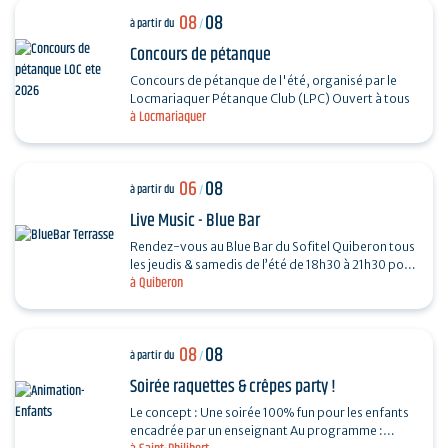
08
08
à partir du
/
Concours de pétanque
Concours de pétanque de l'été, organisé par le
Locmariaquer Pétanque Club (LPC) Ouvert à tous
à Locmariaquer
06
08
à partir du
/
Live Music - Blue Bar
Rendez-vous au Blue Bar du Sofitel Quiberon tous
les jeudis & samedis de l’été de 18h30 à 21h30 pour
à Quiberon
vivre des instants musicaux & conviviaux avec…
08
08
à partir du
/
Soirée raquettes & crêpes party !
Le concept : Une soirée 100% fun pour les enfants
encadrée par un enseignant Au programme :