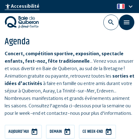
Aller
keyboard_arrow_down
accessibility_new
Accessibilité
fr
au
contenu
principal
Agenda
Concert, compétition sportive, exposition, spectacle
enfants, fest-noz, fête traditionnelle
... Venez vous amuser
et vous divertir en Baie de Quiberon, au sud de la Bretagne !
Animation gratuite ou payante, retrouvez toutes les
sorties et
idées d'activités
à faire en famille ou entre amis durant votre
séjour à Quiberon, Auray, La Trinité-sur-Mer, Erdeven...
Nombreuses manifestations et grands événements animent
les saisons. Consultez l'agenda ci-dessous pour la semaine ou
pour le week-end et contactez-nous pour plus d'informations.
AUJOURD'HUI
DEMAIN
CE WEEK-END