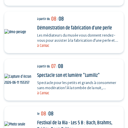
08
08
à partir du
/
Démonstration de fabrication d’une perle
Les médiateurs du musée vous donnent rendez-
vous pour assister à la fabrication d’une perle et
à Carnac
vous dévoiler les techniques ingénieuses…
07
08
à partir du
/
Spectacle son et lumière "Lumiliz"
Spectacle pour les petits et grands à consommer
sans modération ! À la tombée de la nuit,
à Carnac
découvrez un spectacle de projections
monumentales sur le…
08
08
le
/
Festival de la Ria - Les 5 B : Bach, Brahms,