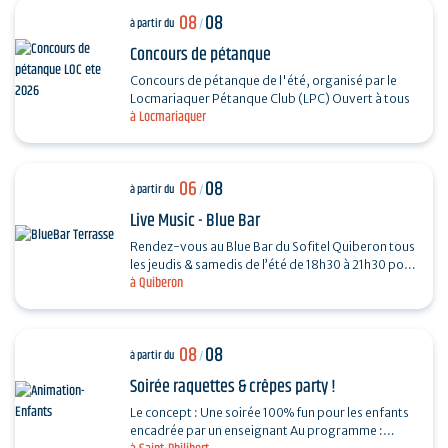
08
08
à partir du
/
Concours de pétanque
Concours de pétanque de l'été, organisé par le
Locmariaquer Pétanque Club (LPC) Ouvert à tous
à Locmariaquer
06
08
à partir du
/
Live Music - Blue Bar
Rendez-vous au Blue Bar du Sofitel Quiberon tous
les jeudis & samedis de l’été de 18h30 à 21h30 pour
à Quiberon
vivre des instants musicaux & conviviaux avec…
08
08
à partir du
/
Soirée raquettes & crêpes party !
Le concept : Une soirée 100% fun pour les enfants
encadrée par un enseignant Au programme :