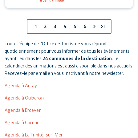
à Saint-Philibert
tennis, padel et pickleball suivis d’un Breizh picnic :
…
chevron_right
last_page
1
2
3
4
5
6
Toute l’équipe de l’Office de Tourisme vous répond
quotidiennement pour vous informer de tous les événements
ayant lieu dans les
24 communes de la destination
. Le
calendrier des animations est aussi disponible dans nos accueils.
Recevez-le par email en vous inscrivant à notre newsletter.
Agenda à Auray
Agenda à Quiberon
Agenda à Erdeven
Agenda à Carnac
Agenda à La Trinité-sur-Mer