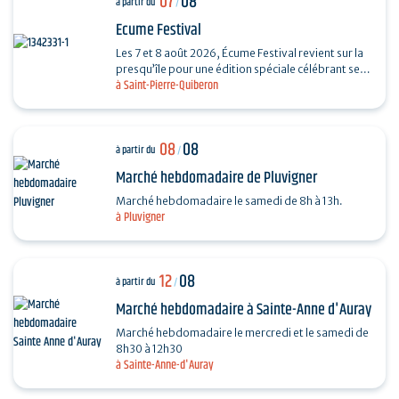
07
08
à partir du
/
Ecume Festival
Les 7 et 8 août 2026, Écume Festival revient sur la
presqu’île pour une édition spéciale célébrant ses
à Saint-Pierre-Quiberon
5 ans. En seulement quelques années,…
08
08
à partir du
/
Marché hebdomadaire de Pluvigner
Marché hebdomadaire le samedi de 8h à 13h.
à Pluvigner
12
08
à partir du
/
Marché hebdomadaire à Sainte-Anne d'Auray
Marché hebdomadaire le mercredi et le samedi de
8h30 à 12h30
à Sainte-Anne-d'Auray