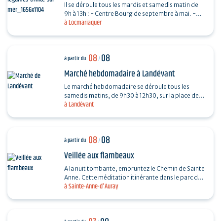
Il se déroule tous les mardis et samedis matin de
9h à 13h : - Centre Bourg de septembre à mai. -
à Locmariaquer
Place De Gaulle de juin à août.
08
08
à partir du
/
Marché hebdomadaire à Landévant
Le marché hebdomadaire se déroule tous les
samedis matins, de 9h30 à 12h30, sur la place de
à Landévant
l'Église (côté parking).
08
08
à partir du
/
Veillée aux flambeaux
A la nuit tombante, empruntez le Chemin de Sainte
Anne. Cette méditation itinérante dans le parc du
à Sainte-Anne-d'Auray
sanctuaire permet d’arpenter la vie et le
message…