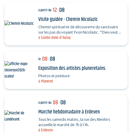
12
08
à partir du
/
Visite guidée - Chemin Nicolazic
Chemin spirituel et de découverte du sanctuaire
sur les pas du voyant Yvon Nicolazic. "Dieu veut
à Sainte-Anne-d'Auray
que je sois honorée ici", telles furent les paroles
de…
08
08
le
/
Exposition des artistes pluneretains
Photos et peinture
à Pluneret
08
08
à partir du
/
Marché hebdomadaire à Erdeven
Tous les samedis matins, la rue des Menhirs
accueille le marché de 7h à 13h.
à Erdeven