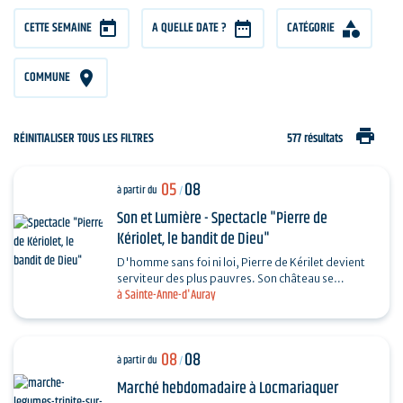
CETTE SEMAINE
A QUELLE DATE ?
CATÉGORIE
COMMUNE
print
RÉINITIALISER TOUS LES FILTRES
577 résultats
05
08
à partir du
/
Son et Lumière - Spectacle "Pierre de
Kériolet, le bandit de Dieu"
D'homme sans foi ni loi, Pierre de Kérilet devient
serviteur des plus pauvres. Son château se
à Sainte-Anne-d'Auray
transforme en refuge, sa vie en offrande.
Ordonné…
08
08
à partir du
/
Marché hebdomadaire à Locmariaquer