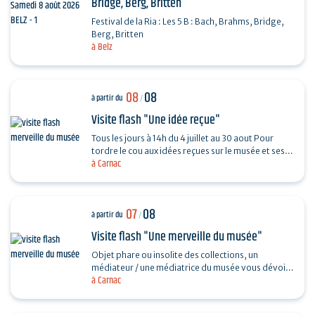
Bridge, Berg, Britten
Festival de la Ria : Les 5 B : Bach, Brahms, Bridge,
Berg, Britten
à Belz
08
08
à partir du
/
Visite flash "Une idée reçue"
Tous les jours à 14h du 4 juillet au 30 aout Pour
tordre le cou aux idées reçues sur le musée et ses
à Carnac
collections, piochez au hasard une question et…
07
08
à partir du
/
Visite flash "Une merveille du musée"
Objet phare ou insolite des collections, un
médiateur / une médiatrice du musée vous dévoile
à Carnac
son histoire. Sans réservation. Durée 30…