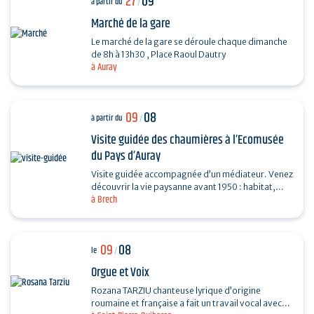
27
09
à partir du
/
Marché de la gare
Le marché de la gare se déroule chaque dimanche
de 8h à 13h30 , Place Raoul Dautry
à Auray
09
08
à partir du
/
Visite guidée des chaumières à l’Ecomusée
du Pays d’Auray
Visite guidée accompagnée d’un médiateur. Venez
découvrir la vie paysanne avant 1950 : habitat,
à Brech
agriculture, paysage, savoir-faire… et enrichir…
09
08
le
/
Orgue et Voix
Rozana TARZIU chanteuse lyrique d’origine
roumaine et française a fait un travail vocal avec