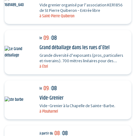
Vide grenier organisé par l'association KER1856
de St Pierre Quiberon - Entrée libre
à Saint-Pierre-Quiberon
09
08
le
/
Grand déballage dans les rues d'Etel
Grande diversité d'exposants (pros, particuliers
et riverains). 700 mètres linéaires pour des
à Étel
exposants particuliers, professionnels et…
09
08
le
/
Vide-Grenier
Vide-Grenier à la Chapelle de Sainte-Barbe.
à Plouharnel
08
08
à partir du
/