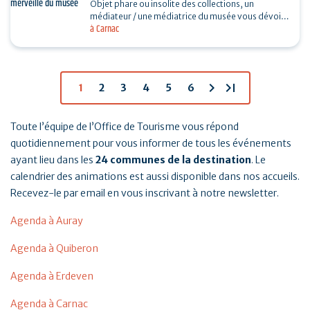
Objet phare ou insolite des collections, un
médiateur / une médiatrice du musée vous dévoile
à Carnac
son histoire. Sans réservation. Durée 30…
chevron_right
last_page
1
2
3
4
5
6
Toute l’équipe de l’Office de Tourisme vous répond
quotidiennement pour vous informer de tous les événements
ayant lieu dans les
24 communes de la destination
. Le
calendrier des animations est aussi disponible dans nos accueils.
Recevez-le par email en vous inscrivant à notre newsletter.
Agenda à Auray
Agenda à Quiberon
Agenda à Erdeven
Agenda à Carnac