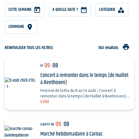
CETTE SEMAINE
A QUELLE DATE ?
CATÉGORIE
COMMUNE
print
RÉINITIALISER TOUS LES FILTRES
563 résultats
09
08
le
/
Concert à remonter dans le temps (de Huillet
à Beethoven)
Festival de la Ria du 8 au 14 août : Concert à
remonter dans le temps (de Huillet à Beethoven)
à Étel
Réservation : www.amicorde.org
09
08
à partir du
/
Marché hebdomadaire à Carnac