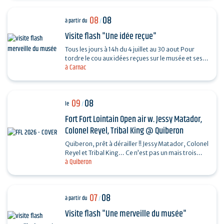
08
08
à partir du
/
Visite flash "Une idée reçue"
Tous les jours à 14h du 4 juillet au 30 aout Pour
tordre le cou aux idées reçues sur le musée et ses
à Carnac
collections, piochez au hasard une question et…
09
08
le
/
Fort Fort Lointain Open air w. Jessy Matador,
Colonel Reyel, Tribal King @ Quiberon
Quiberon, prêt à dérailler !! Jessy Matador, Colonel
Reyel et Tribal King… Ce n’est pas un mais trois
à Quiberon
artistes que nous invitons le dimanche 9…
07
08
à partir du
/
Visite flash "Une merveille du musée"