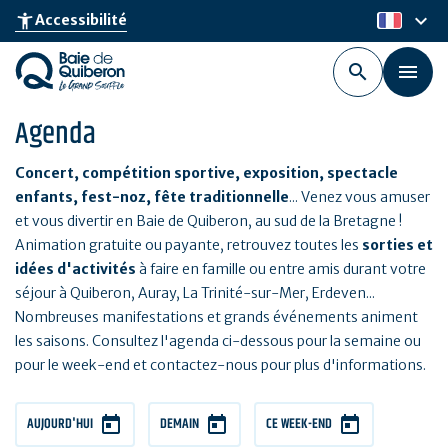
Aller
keyboard_arrow_down
accessibility_new
Accessibilité
fr
au
contenu
principal
Agenda
Concert, compétition sportive, exposition, spectacle
enfants, fest-noz, fête traditionnelle
... Venez vous amuser
et vous divertir en Baie de Quiberon, au sud de la Bretagne !
Animation gratuite ou payante, retrouvez toutes les
sorties et
idées d'activités
à faire en famille ou entre amis durant votre
séjour à Quiberon, Auray, La Trinité-sur-Mer, Erdeven...
Nombreuses manifestations et grands événements animent
les saisons. Consultez l'agenda ci-dessous pour la semaine ou
pour le week-end et contactez-nous pour plus d'informations.
AUJOURD'HUI
DEMAIN
CE WEEK-END