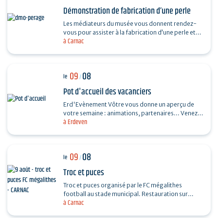
Démonstration de fabrication d’une perle
Les médiateurs du musée vous donnent rendez-
vous pour assister à la fabrication d’une perle et
à Carnac
vous dévoiler les techniques ingénieuses…
09
08
le
/
Pot d'accueil des vacanciers
Erd'Evènement Vôtre vous donne un aperçu de
votre semaine : animations, partenaires... Venez
à Erdeven
faire le plein de bons plans ! Ils vous feront
découvrir…
09
08
le
/
Troc et puces
Troc et puces organisé par le FC mégalithes
football au stade municipal. Restauration sur
à Carnac
place, entrée 1€, gratuite pour les moins de 16…