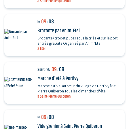
à Saint-Pierre-Quiberon
divers chanteurs lyriques : Octavian Naghiu,
Vladimir…
09
08
le
/
Brocante par Anim'Etel
Brocante/ troc et puces sous la criée et sur le port
entrée gratuite Organisé par Anim'Etel
à Étel
09
08
à partir du
/
Marché d'été à Portivy
Marché estival au cœur du village de Portivy à St
Pierre Quiberon Tous les dimanches d'été
à Saint-Pierre-Quiberon
09
08
le
/
Vide grenier à Saint Pïerre Quiberon