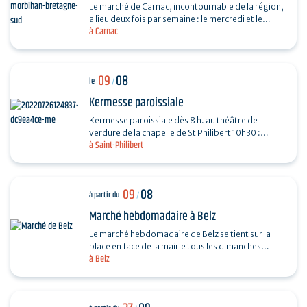
Le marché de Carnac, incontournable de la région,
a lieu deux fois par semaine : le mercredi et le
à Carnac
dimanche, de 7h30 à13h, au parking de Saint-
Fiacre…
09
08
le
/
Kermesse paroissiale
Kermesse paroissiale dès 8 h. au théâtre de
verdure de la chapelle de St Philibert 10h30 :
à Saint-Philibert
messe en plein air
09
08
à partir du
/
Marché hebdomadaire à Belz
Le marché hebdomadaire de Belz se tient sur la
place en face de la mairie tous les dimanches
à Belz
matins, de 9h à 13h. Fromage, poulet, huitres,
légumes...