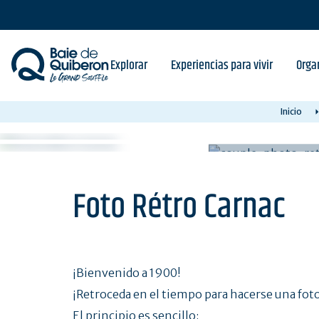
Skip
to
main
content
Explorar
Experiencias para vivir
Orga
Inicio
Foto Rétro Carnac
¡Bienvenido a 1900!
¡Retroceda en el tiempo para hacerse una foto!
El principio es sencillo: