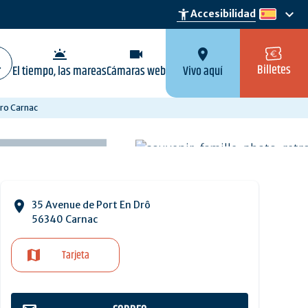
keyboard_arrow_down
accessibility_new
Accesibilidad
es
wb_twilight
videocam
location_on
Billetes
El tiempo, las mareas
Cámaras web
Vivo aquí
ro Carnac
35 Avenue de Port En Drô
56340 Carnac
Tarjeta