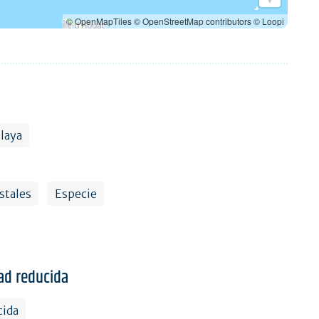
© OpenMapTiles
© OpenStreetMap contributors
© Loopi
playa
stales
Especie
ad reducida
cida