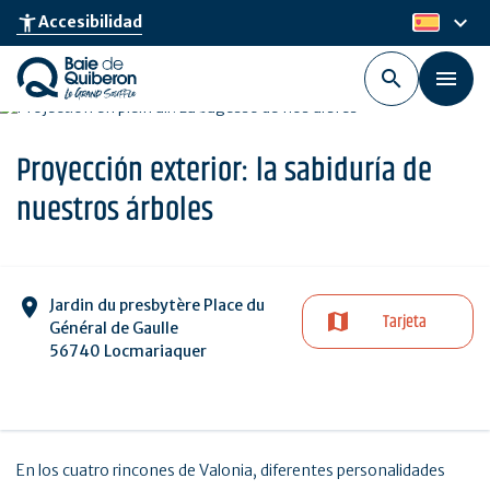
Skip
keyboard_arrow_down
accessibility_new
Accesibilidad
es
to
main
content
Proyección exterior: la sabiduría de
nuestros árboles
Jardin du presbytère Place du
Tarjeta
Général de Gaulle
56740 Locmariaquer
En los cuatro rincones de Valonia, diferentes personalidades