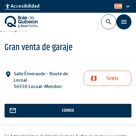
Skip
keyboard_arrow_down
accessibility_new
Accesibilidad
es
to
main
content
Gran venta de garaje
Salle Émeraude - Route de
Tarjeta
Locoal
56550 Locoal-Mendon
CORREO