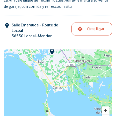
La Amicale laïque de l'école Hugues Aufray le invita a su venta
de garaje, con comida y refrescos in situ.
Salle Émeraude - Route de
Cómo llegar
Locoal
56550 Locoal-Mendon