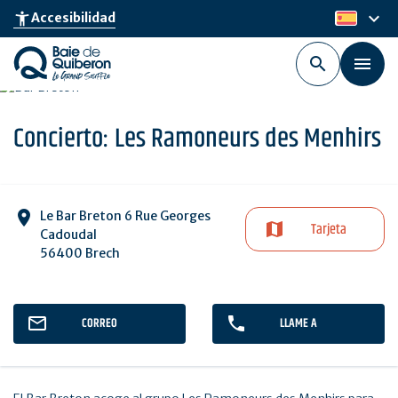
Skip
keyboard_arrow_down
accessibility_new
Accesibilidad
es
to
main
content
Concierto: Les Ramoneurs des Menhirs
Le Bar Breton 6 Rue Georges
Tarjeta
Cadoudal
56400 Brech
CORREO
LLAME A