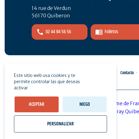
14 rue de Verdun
56170 Quiberon
02 44 84 56 56
Folletos
Espacio pro
Pulse
Contacto
Este sitio web usa cookies y te
permite controlar las que deseas
activar
ACEPTAR
NIEGO
PERSONALIZAR