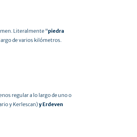
lmen. Literalmente "
piedra
largo de varios kilómetros.
nos regular a lo largo de uno o
rio y Kerlescan)
y Erdeven