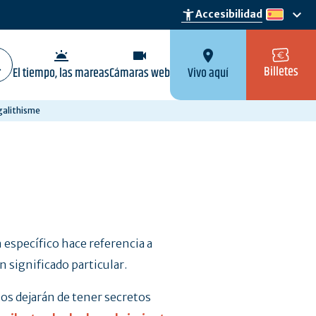
keyboard_arrow_down
accessibility_new
Accesibilidad
es
wb_twilight
videocam
location_on
Billetes
El tiempo, las mareas
Cámaras web
Vivo aquí
galithisme
n específico hace referencia a
 significado particular.
 dejarán de tener secretos