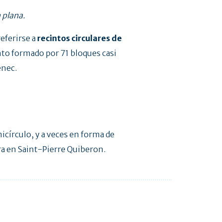
 plana.
eferirse a
recintos circulares de
nto formado por 71 bloques casi
énec.
icírculo, y a veces en forma de
a en Saint-Pierre Quiberon.