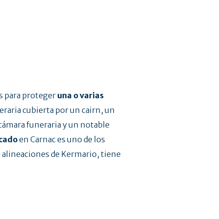
s para proteger
una o
varias
raria cubierta por un cairn, un
cámara funeraria y un notable
rcado
en Carnac es uno de los
s alineaciones de Kermario, tiene