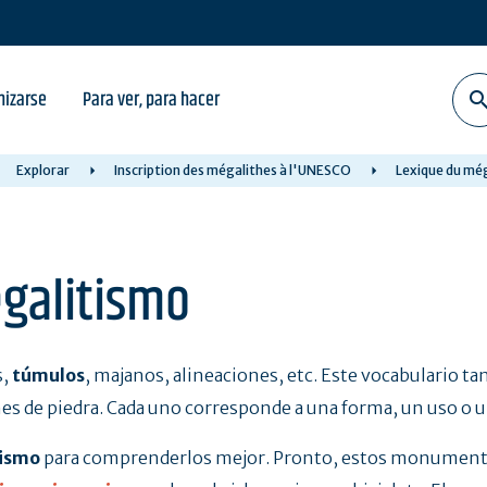
nizarse
Para ver, para hacer
Explorar
Inscription des mégalithes à l'UNESCO
Lexique du mé
egalitismo
s,
túmulos
, majanos, alineaciones, etc. Este vocabulario ta
es de piedra. Cada uno corresponde a una forma, un uso o un
ismo
para comprenderlos mejor. Pronto, estos monumentos