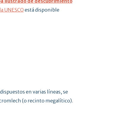
a ilustrado de descubrimiento
e la UNESCO
está disponible
spuestos en varias líneas, se
 cromlech (o recinto megalítico).