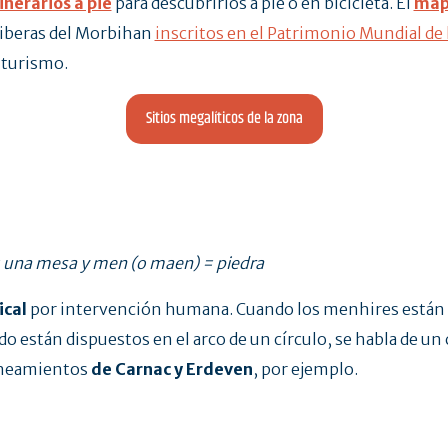
tinerarios a pie
para descubrirlos a pie o en bicicleta. El
map
 riberas del Morbihan
inscritos en el Patrimonio Mundial d
 turismo.
Sitios megalíticos de la zona
= una mesa y men (o maen) = piedra
ical
por intervención humana. Cuando los menhires están di
o están dispuestos en el arco de un círculo, se habla de un
lineamientos
de Carnac y Erdeven
, por ejemplo.