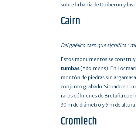
sobre la bahía de Quiberon y las i
Cairn
Del gaélico carn que significa "
Estos monumentos se constru
tumbas
(=dolmens). En Locmar
montón de piedras sin argamasa:
conjunto grabado. Situado en una
raros dólmenes de Bretaña que ha
30 m de diámetro y 5 m de altur
Cromlech