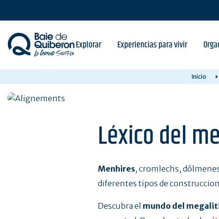
Skip
to
main
content
Explorar
Experiencias para vivir
Orga
Inicio
Léxico del m
Menhires
, cromlechs, dólmene
diferentes tipos de construccion
Descubra el
mundo del megalit