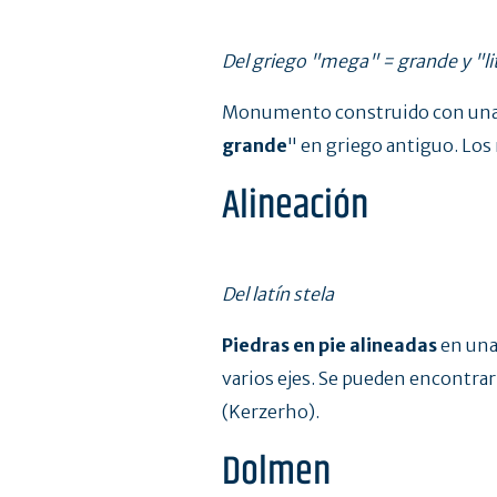
Del griego "mega" = grande y "li
Monumento construido con una o
grande
" en griego antiguo. Los 
Alineación
Del latín stela
Piedras en pie alineadas
en una 
varios ejes. Se pueden encontra
(Kerzerho).
Dolmen