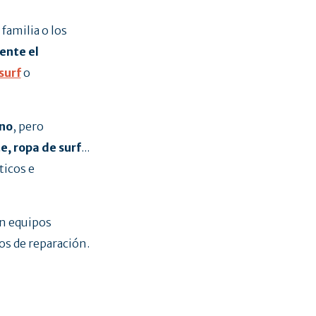
 familia o los
ente el
surf
o
eno
, pero
e, ropa de surf
...
ticos e
en equipos
os de reparación.