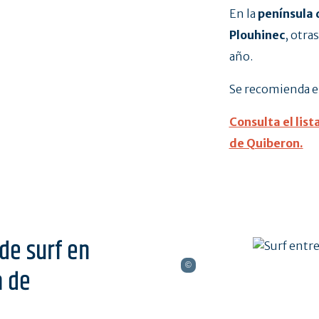
En la
península 
Plouhinec
, otra
año.
Se recomienda e
Consulta el list
de Quiberon.
 de surf en
a de