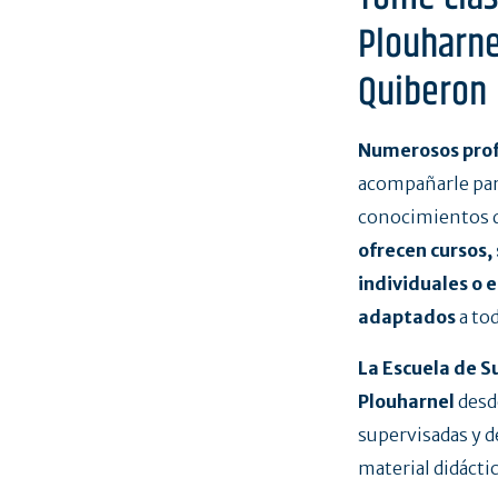
Plouharne
Quiberon
Numerosos prof
acompañarle para
conocimientos de 
ofrecen cursos, 
individuales o 
adaptados
a tod
La Escuela de S
Plouharnel
desd
supervisadas y d
material didáctic