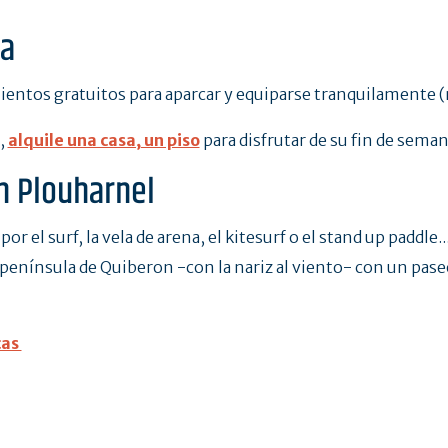
ca
ientos gratuitos para aparcar y equiparse tranquilamente 
,
alquile una casa, un piso
para disfrutar de su fin de seman
n Plouharnel
 el surf, la vela de arena, el kitesurf o el stand up paddle...
 península de Quiberon -con la nariz al viento- con un paseo
cas