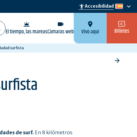
keyboard_arrow_down
accessibility_new
Accesibilidad
es
wb_twilight
videocam
location_on
Billetes
El tiempo, las mareas
Cámaras web
Vivo aquí
iudad surfista
urfista
idades de surf.
En 8 kilómetros