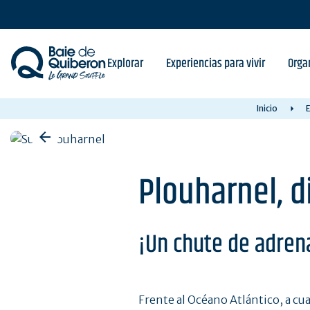
Skip
to
main
content
Explorar
Experiencias para vivir
Orga
Inicio
E
Plouharnel, d
¡Un chute de adren
Frente al Océano Atlántico, a cua