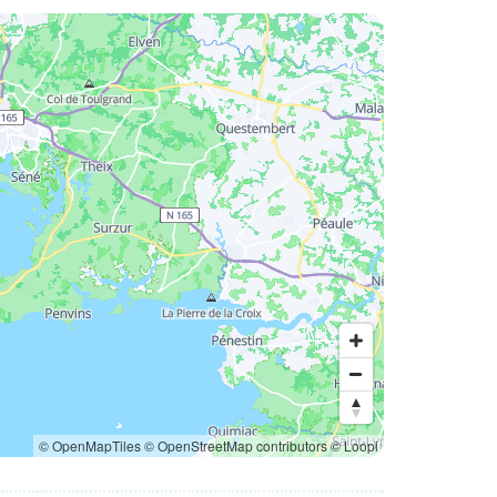
© OpenMapTiles
© OpenStreetMap contributors
© Loopi