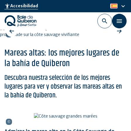
Skip
keyboard_arrow_down
accessibility_new
Accesibilidad
es
to
main
content
Mareas altas: los mejores lugares de
la bahía de Quiberon
Descubra nuestra selección de los mejores
lugares para ver y observar las mareas altas en
la bahía de Quiberon.