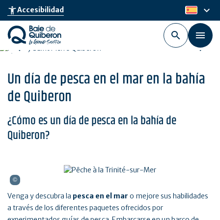
Skip
keyboard_arrow_down
accessibility_new
Accesibilidad
es
to
main
content
Un día de pesca en el mar en la bahía
de Quiberon
¿Cómo es un día de pesca en la bahía de
Quiberon?
Venga y descubra la
pesca en el mar
o mejore sus habilidades
a través de los diferentes paquetes ofrecidos por
experimentados guías de pesca. Embarcarse en un barco de