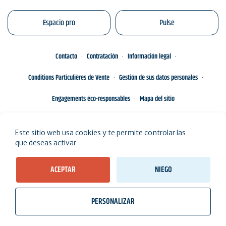
Espacio pro
Pulse
Contacto
Contratación
Información legal
Conditions Particulières de Vente
Gestión de sus datos personales
Engagements éco-responsables
Mapa del sitio
Este sitio web usa cookies y te permite controlar las
que deseas activar
ACEPTAR
NIEGO
PERSONALIZAR
wb_twilight
videocam
location_on
Billetes
El tiempo, las mareas
Cámaras web
Vivo aquí