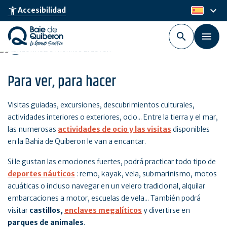
Skip
keyboard_arrow_down
accessibility_new
Accesibilidad
es
to
main
content
Para ver, para hacer
Visitas guiadas, excursiones, descubrimientos culturales,
actividades interiores o exteriores, ocio... Entre la tierra y el mar,
las numerosas
actividades de ocio y las visitas
disponibles
en la Bahia de Quiberon le van a encantar.
Si le gustan las emociones fuertes, podrá practicar todo tipo de
deportes náuticos
: remo, kayak, vela, submarinismo, motos
acuáticas o incluso navegar en un velero tradicional, alquilar
embarcaciones a motor, escuelas de vela... También podrá
visitar
castillos,
enclaves megalíticos
y divertirse en
parques de animales
.